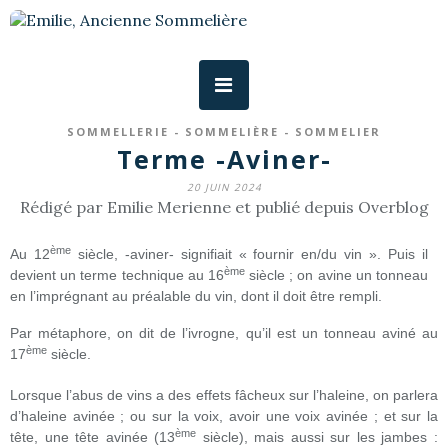
SOMMELLERIE - SOMMELIÈRE - SOMMELIER
Terme -Aviner-
20 JUIN 2024
Rédigé par Emilie Merienne et publié depuis Overblog
ème
Au 12
siècle, -aviner- signifiait « fournir en/du vin ». Puis il
ème
devient un terme technique au 16
siècle ; on avine un tonneau
en l’imprégnant au préalable du vin, dont il doit être rempli.
Par métaphore, on dit de l’ivrogne, qu’il est un tonneau aviné au
ème
17
siècle.
Lorsque l’abus de vins a des effets fâcheux sur l’haleine, on parlera
d’haleine avinée ; ou sur la voix, avoir une voix avinée ; et sur la
ème
tête, une tête avinée (13
siècle), mais aussi sur les jambes :