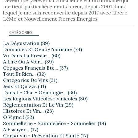
Développer/élever sa conscience est un domaine qui
me tient particulièrement à cœur, depuis 2001 dans
lequel je me suis reconvertie depuis 2017 avec Libère
LèMo et Nouvellement Pierres Energies
CATÉGORIES
La Dégustation
(89)
Domaines Et Oeno-Tourisme
(79)
Vu Dans La Presse...
(60)
A Lire Ou A Voir...
(39)
Cépages Français Etc...
(37)
Tout Et Rien...
(32)
Catégories De Vins
(31)
Jeux Et Quizzs
(31)
Dans Le Chai - Oenologie...
(30)
Les Régions Viticoles- Vinicoles
(30)
Règlementation Et Le Vin
(29)
Histoires Et Vin...
(23)
Ô Vigne !
(22)
Sommellerie - Sommelière - Sommelier
(19)
A Essayer...
(17)
Conso Vin - Prévention Et Santé
(17)