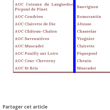
AOC Coteaux du Languedoc
Sauvignon
Picpoul de Pinet
AOC Condrieu
Romorantin
AOC Clairette de Die
Altesse
AOC Château-Chalon
Chasselas
AOC Savennières
Viognier
AOC Muscadet
Clairette
AOC Pouilly sur Loire
Piquepoul
AOC Cour-Cheverny
Chenin
AOC St Bris
Muscadet
Partager cet article