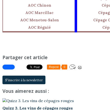
AOC Chinon
Cép
AOC Marcillac
Cépag
AOC Menetou-Salon
Cépage 
AOC Régnié
Cép
Partager cet article
Repost
0
S'inscrire à la newsletter
Vous aimerez aussi :
Quizz 3. Les vins de cépages rouges