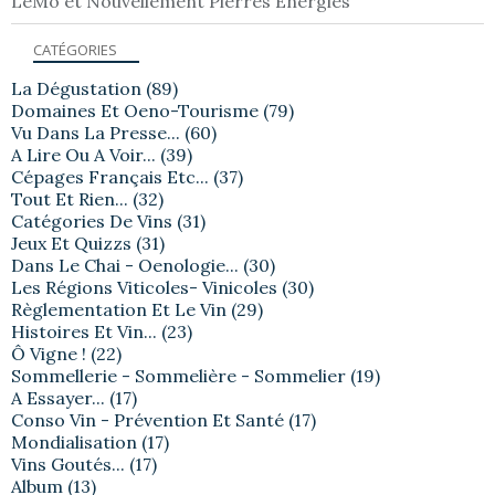
LèMo et Nouvellement Pierres Energies
CATÉGORIES
La Dégustation
(89)
Domaines Et Oeno-Tourisme
(79)
Vu Dans La Presse...
(60)
A Lire Ou A Voir...
(39)
Cépages Français Etc...
(37)
Tout Et Rien...
(32)
Catégories De Vins
(31)
Jeux Et Quizzs
(31)
Dans Le Chai - Oenologie...
(30)
Les Régions Viticoles- Vinicoles
(30)
Règlementation Et Le Vin
(29)
Histoires Et Vin...
(23)
Ô Vigne !
(22)
Sommellerie - Sommelière - Sommelier
(19)
A Essayer...
(17)
Conso Vin - Prévention Et Santé
(17)
Mondialisation
(17)
Vins Goutés...
(17)
Album
(13)