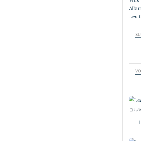
Vins 
Albu
Les 
SU
VO
11/0
L