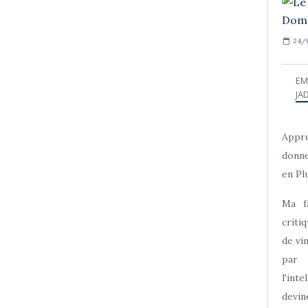
24/0
EM
JAD
Appre
donne
en Plu
Ma f
criti
de vi
par
l'int
devine