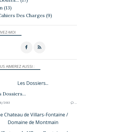
Goutés...
(17)
m
(13)
Cahiers Des Charges
(9)
IVEZ-MOI
US AIMEREZ AUSSI :
Les Dossiers...
6/2013
…
e Chateau de Villars-Fontaine /
Domaine de Montmain