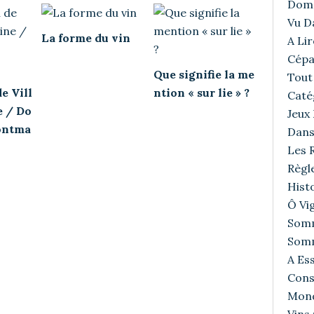
Doma
Vu D
La forme du vin
A Lir
Cépa
Que signifie la me
Tout 
e Vill
ntion « sur lie » ?
Caté
e / Do
Jeux
ontma
Dans
Les R
Règl
Histo
Ô Vig
Somm
Somm
A Ess
Cons
Mond