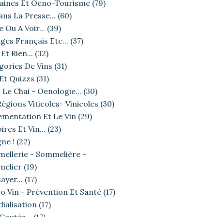
ines Et Oeno-Tourisme
(79)
ans La Presse...
(60)
e Ou A Voir...
(39)
ges Français Etc...
(37)
Et Rien...
(32)
gories De Vins
(31)
 Et Quizzs
(31)
 Le Chai - Oenologie...
(30)
égions Viticoles- Vinicoles
(30)
ementation Et Le Vin
(29)
ires Et Vin...
(23)
ne !
(22)
ellerie - Sommelière -
elier
(19)
ayer...
(17)
o Vin - Prévention Et Santé
(17)
ialisation
(17)