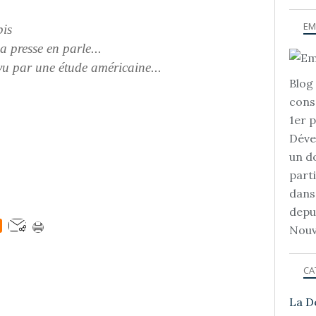
EM
bis
 presse en parle...
u par une étude américaine...
Blog 
cons
1er 
Déve
un d
part
dans
depu
Nouv
CA
La D