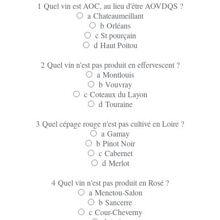
1
Quel vin est AOC, au lieu d'être AOVDQS ?
a
Chateaumeillant
b
Orléans
c
St pourçain
d
Haut Poitou
2
Quel vin n'est pas produit en effervescent ?
a
Montlouis
b
Vouvray
c
Coteaux du Layon
d
Touraine
3
Quel cépage rouge n'est pas cultivé en Loire ?
a
Gamay
b
Pinot Noir
c
Cabernet
d
Merlot
4
Quel vin n'est pas produit en Rosé ?
a
Menetou-Salon
b
Sancerre
c
Cour-Cheverny