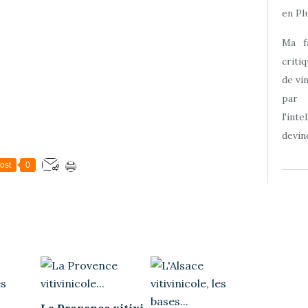
en Plu
Ma f
criti
de vi
par
l'int
devine
ost
0