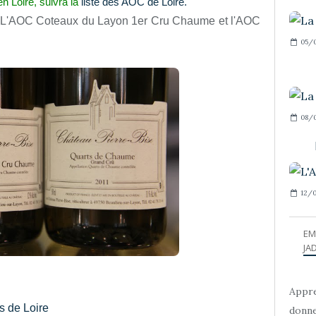
 en Loire, suivra la
liste des AOC de Loire.
s : L'AOC Coteaux du Layon 1er Cru Chaume et l'AOC
05/0
08/
12/
EM
JAD
Appre
s de Loire
donne