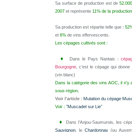
Sa surface de production est de
52.00
2007
et représente
11% de la production
Sa production est répartie telle que :
52
et
6%
de vins effervescents.
Les cépages cultivés sont :
♦
Dans le Pays Nantais :
cépa
Bourgogne
, c’est le cépage qui don
(vin blanc)
Dans la catégorie des vins AOC, il n’y 
sous-région.
Voir l'article :
Mutation du cépage Mus
Voir :
"Muscadet sur Lie"
♦
Dans l’Anjou-Saumurois, les cépa
Sauvignon
, le
Chardonnay
(ou Auverna