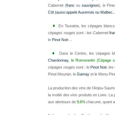
Cabernet (
franc
ou
sauvignon
), le Pin
Côt (aussi appelé Auxerrois ou Malbec
♦
En Touraine, les cépages blancs
cépages rouges sont : les Cabernet
fra
le
Pinot Noir
…
♦
Dans le Centre, les cépages bl
Chardonnay
,
le Romorantin (Cépage u
cépages rouges sont : le
Pinot Noir
, le
Pinot Meunier, le
Gamay
et le Menu Pi
La production des vins de l’Anjou-Saum
la moitié des vins produits en Loire. La
aux alentours de
9,6%
chacune, quant au