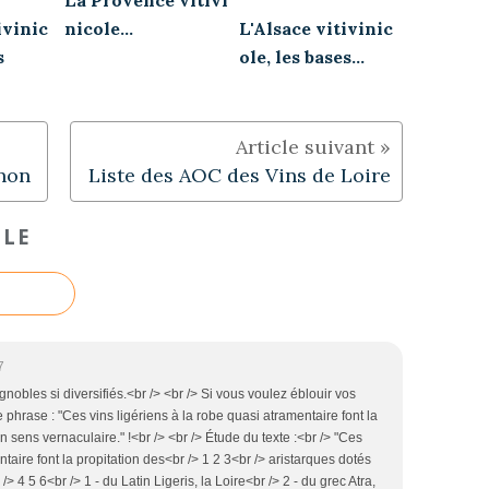
La Provence vitivi
ivinic
nicole...
L'Alsace vitivinic
s
ole, les bases...
gnon
Liste des AOC des Vins de Loire
CLE
7
gnobles si diversifiés.<br /> <br /> Si vous voulez éblouir vos
phrase : "Ces vins ligériens à la robe quasi atramentaire font la
n sens vernaculaire." !<br /> <br /> Étude du texte :<br /> "Ces
ntaire font la propitation des<br /> 1 2 3<br /> aristarques dotés
> 4 5 6<br /> 1 - du Latin Ligeris, la Loire<br /> 2 - du grec Atra,