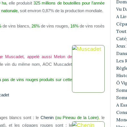
Doma
0 ha
, elle produisit
325 millions de bouteilles pour l’année
Vu D
 nationale,
soit environ 0,87% de la production mondiale.
A Lir
Cépa
%
de vins blancs,
26%
de vins rouges,
16%
de vins ro
sés
Tout 
Caté
Jeux
Dans
ge Muscadet, appelé aussi Melon de
Les R
ne le vin du même nom, AOC Muscadet
Règl
Histo
a pas de vins rouges produits sur cette
Ô Vig
Somm
cadet
Somm
A Ess
Cons
ges blancs sont : le
Chenin
(ou Pineau de
la Loire)
,
le
Mond
t), et les cépages rouges sont : le