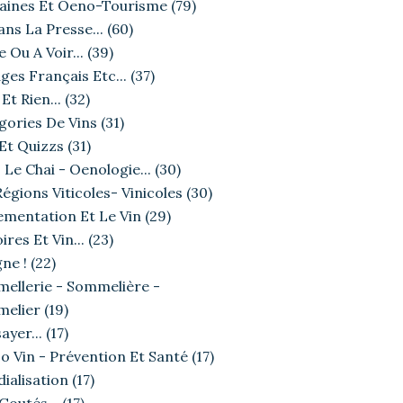
ines Et Oeno-Tourisme
(79)
ans La Presse...
(60)
e Ou A Voir...
(39)
ges Français Etc...
(37)
Et Rien...
(32)
gories De Vins
(31)
 Et Quizzs
(31)
 Le Chai - Oenologie...
(30)
égions Viticoles- Vinicoles
(30)
ementation Et Le Vin
(29)
ires Et Vin...
(23)
ne !
(22)
ellerie - Sommelière -
elier
(19)
ayer...
(17)
o Vin - Prévention Et Santé
(17)
ialisation
(17)