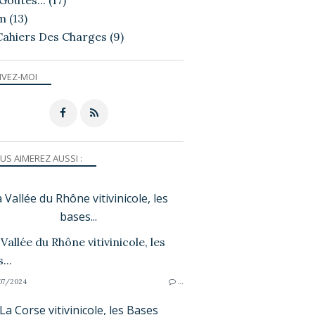
Goutés...
(17)
m
(13)
Cahiers Des Charges
(9)
IVEZ-MOI
US AIMEREZ AUSSI :
 Vallée du Rhône vitivinicole, les
bases...
07/2024
…
La Corse vitivinicole, les Bases