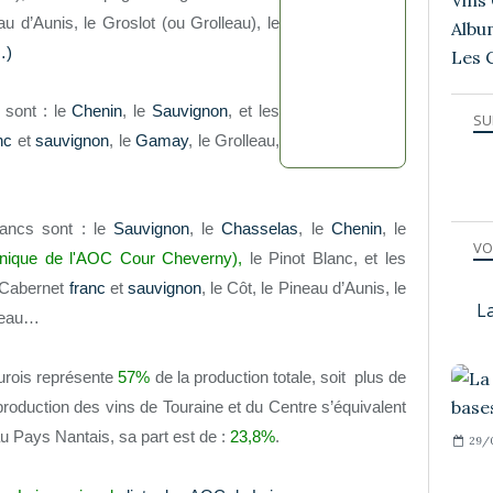
Vins 
eau d’Aunis, le Groslot (ou Grolleau), le
Albu
…)
Les 
 sont : le
Chenin
, le
Sauvignon
, et les
SU
nc
et
sauvignon
, le
Gamay
, le Grolleau,
ancs sont : le
Sauvignon
, le
Chasselas
, le
Chenin
, le
VO
nique de l'AOC Cour Cheverny),
le Pinot Blanc, et les
s Cabernet
franc
et
sauvignon
, le Côt, le Pineau d’Aunis, le
La
neau…
urois représente
57%
de la production totale, soit plus de
 production des vins de Touraine et du Centre s’équivalent
 Pays Nantais, sa part est de :
23,8%
.
29/