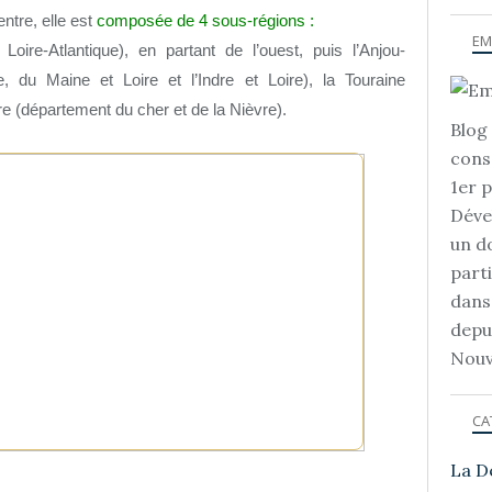
ntre, elle est
composée de 4 sous-régions :
EM
ire-Atlantique), en partant de l’ouest, puis l’Anjou-
 du Maine et Loire et l’Indre et Loire), la Touraine
re (département du cher et de la Nièvre).
Blog 
cons
1er 
Déve
un d
part
dans
depu
Nouv
CA
La D