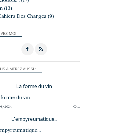
Goutés...
(17)
m
(13)
Cahiers Des Charges
(9)
IVEZ-MOI
US AIMEREZ AUSSI :
La forme du vin
08/2024
…
L'empyreumatique...