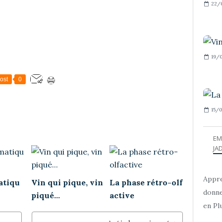
22/
19/0
ost
0
15/0
EM
JAD
Appre
atiqu
Vin qui pique, vin
La phase rétro-olf
donne
piqué...
active
en Plu