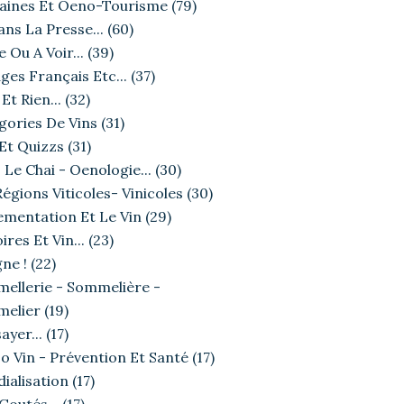
ines Et Oeno-Tourisme
(79)
ans La Presse...
(60)
e Ou A Voir...
(39)
ges Français Etc...
(37)
Et Rien...
(32)
gories De Vins
(31)
 Et Quizzs
(31)
 Le Chai - Oenologie...
(30)
égions Viticoles- Vinicoles
(30)
ementation Et Le Vin
(29)
ires Et Vin...
(23)
ne !
(22)
ellerie - Sommelière -
elier
(19)
ayer...
(17)
o Vin - Prévention Et Santé
(17)
ialisation
(17)