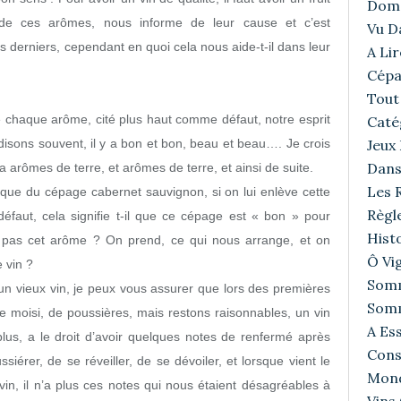
Doma
que de ces arômes, nous informe de leur cause et c’est
Vu D
 derniers, cependant en quoi cela nous aide-t-il dans leur
A Lir
Cépa
Tout 
e chaque arôme, cité plus haut comme défaut, notre esprit
Caté
disons souvent, il y a bon et bon, beau et beau…. Je crois
Jeux
Dans
 a arômes de terre, et arômes de terre, et ainsi de suite.
Les R
ique du cépage cabernet sauvignon, si on lui enlève cette
Règl
défaut, cela signifie t-il que ce cépage est « bon » pour
Histo
s pas cet arôme ? On prend, ce qui nous arrange, et on
Ô Vig
 vin ?
Somm
un vieux vin, je peux vous assurer que lors des premières
Somm
e moisi, de poussières, mais restons raisonnables, un vin
A Ess
lus, a le droit d’avoir quelques notes de renfermé après
Cons
siérer, de se réveiller, de se dévoiler, et lorsque vient le
Mond
n, il n’a plus ces notes qui nous étaient désagréables à