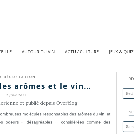
TEILLE
AUTOUR DU VIN
ACTU / CULTURE
JEUX & QUI
A DÉGUSTATION
RE
les arômes et le vin...
2 JUIN 2022
erienne et publié depuis Overblog
NE
e nombreuses molécules responsables des arômes du vin, et
 des odeurs « désagréables », considérées comme des