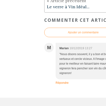
Le verre à Vin Idéal...
COMMENTER CET ARTI
Ajouter un commentaire
M
Marian
10/12/2019 13:27
"Nous disons souvent, il y a bon et 
vertueux et cercle vicieux. A l'imag
pour le meilleur en faisant taire mau
vigneron fera pencher son vin du côt
vigneron!
Répondre