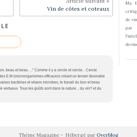
Ma f
Vin de côtes et coteaux
criti
de vi
CLE
par
l'int
devine
bon, beau et beau…." Comme il y a cercle et cercle... Cercle
e des E.M (microorganismes efficaces) créant un terrain favorable
vaises bactéries et vilains microbes, le travail du bon et beau
é vertueux. Tous les goûts sont dans la nature... du vin? et du
Thème Magazine - Hébergé par
Overblog