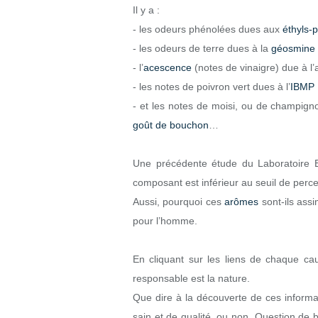
Il y a :
- les odeurs phénolées dues aux
éthyls-
- les odeurs de terre dues à la
géosmine
- l’
acescence
(notes de vinaigre) due à l’
- les notes de poivron vert dues à l’
IBMP
- et les notes de moisi, ou de champig
goût de bouchon
…
Une précédente étude du Laboratoire 
composant est inférieur au seuil de perce
Aussi, pourquoi ces
arômes
sont-ils assi
pour l’homme.
En cliquant sur les liens de chaque c
responsable est la nature.
Que dire à la découverte de ces informat
sain et de qualité, ou non. Question de bo