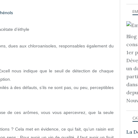
EM
phénols
acétate d’éthyle
Blog 
cons
nons, dues aux chloroanisoles, responsables également du
1er 
Déve
un d
Excell nous indique que
le seuil de détection de chaque
part
ption.
dans
milés à des défauts, s’ils ne sont pas, ou peu, perceptibles
depu
Nouv
ause de ces arômes, vous vous apercevrez, que la seule
CA
ions ? Cela met en évidence, ce qui fait, qu’un raisin est
La D
n sens : Pour avoir un vin de qualité, il faut avoir un fruit