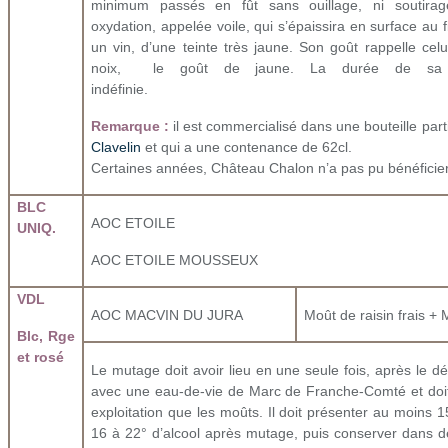
minimum passés en fût sans ouillage, ni soutira
oxydation, appelée voile, qui s’épaissira en surface au 
un vin, d’une teinte très jaune. Son goût rappelle ce
noix, le goût de jaune. La durée de sa co
indéfinie.
Remarque :
il est commercialisé dans une bouteille parti
Clavelin
et qui a une contenance de 62cl.
Certaines années, Château Chalon n’a pas pu bénéficier
BLC
AOC ETOILE
UNIQ.
AOC ETOILE MOUSSEUX
VDL
AOC MACVIN DU JURA
Moût de raisin frais +
Blc, Rge
et rosé
Le mutage doit avoir lieu en une seule fois, après le d
avec une eau-de-vie de Marc de Franche-Comté et doi
exploitation que les moûts. Il doit présenter au moins 1
16 à 22° d’alcool après mutage, puis conserver dans de