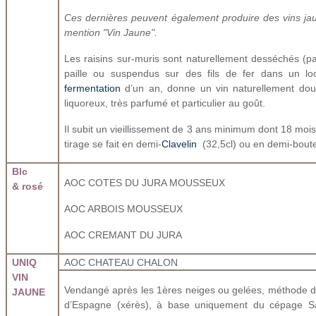
Ces dernières peuvent également produire des vins jau
mention "Vin Jaune".
Les raisins sur-muris sont naturellement desséchés (pas
paille ou suspendus sur des fils de fer dans un lo
fermentation
d’un an, donne un vin naturellement doux
liquoreux, très parfumé et particulier au goût.
Il subit un vieillissement de 3 ans minimum dont 18 mois
tirage se fait en demi-
Clavelin
(32,5cl) ou en demi-boutei
Blc
AOC COTES DU JURA MOUSSEUX
& rosé
AOC ARBOIS MOUSSEUX
AOC CREMANT DU JURA
UNIQ
AOC CHATEAU CHALON
VIN
Vendangé après les 1ères neiges ou gelées, méthode de v
JAUNE
d’Espagne (xérès), à base uniquement du cépage S