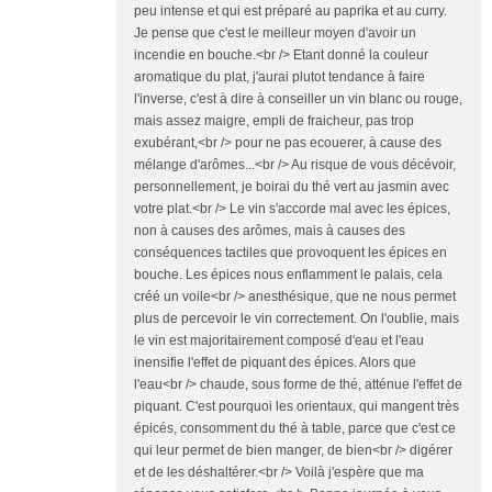
peu intense et qui est préparé au paprika et au curry.
Je pense que c'est le meilleur moyen d'avoir un
incendie en bouche.<br /> Etant donné la couleur
aromatique du plat, j'aurai plutot tendance à faire
l'inverse, c'est à dire à conseiller un vin blanc ou rouge,
mais assez maigre, empli de fraicheur, pas trop
exubérant,<br /> pour ne pas ecouerer, à cause des
mélange d'arômes...<br /> Au risque de vous décévoir,
personnellement, je boirai du thé vert au jasmin avec
votre plat.<br /> Le vin s'accorde mal avec les épices,
non à causes des arômes, mais à causes des
conséquences tactiles que provoquent les épices en
bouche. Les épices nous enflamment le palais, cela
créé un voile<br /> anesthésique, que ne nous permet
plus de percevoir le vin correctement. On l'oublie, mais
le vin est majoritairement composé d'eau et l'eau
inensifie l'effet de piquant des épices. Alors que
l'eau<br /> chaude, sous forme de thé, atténue l'effet de
piquant. C'est pourquoi les orientaux, qui mangent très
épicés, consomment du thé à table, parce que c'est ce
qui leur permet de bien manger, de bien<br /> digérer
et de les déshaltérer.<br /> Voilà j'espère que ma