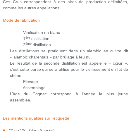
Ces Crus correspondent à des aires de production délimitées,
comme les autres appellations.
Mode de fabrication
-
Vinification en blanc
ère
-
1
distillation
ème
-
2
distillation
Les distillations se pratiquent dans un alambic en cuivre dit
« alambic charentais » par brûlage à feu nu.
Le résultat de la seconde distillation est appelé le « cœur »,
c’est cette partie qui sera utilisé pour le vieillissement en fût de
chêne.
-
Elevage
-
Assemblage
L’âge du Cognac correspond à l’année la plus jeune
assemblée.
Les mentions qualités sur l’étiquette :
■
*** ou VS : (Very Special)