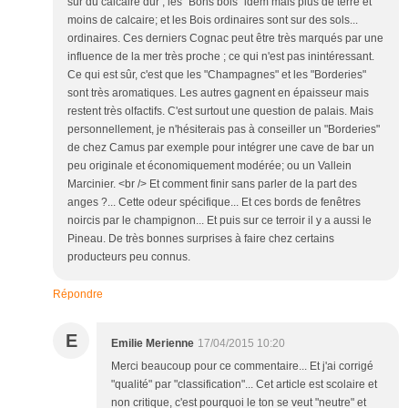
sur du calcaire dur ; les "Bons bois" idem mais plus de terre et
moins de calcaire; et les Bois ordinaires sont sur des sols...
ordinaires. Ces derniers Cognac peut être très marqués par une
influence de la mer très proche ; ce qui n'est pas inintéressant.
Ce qui est sûr, c'est que les "Champagnes" et les "Borderies"
sont très aromatiques. Les autres gagnent en épaisseur mais
restent très olfactifs. C'est surtout une question de palais. Mais
personnellement, je n'hésiterais pas à conseiller un "Borderies"
de chez Camus par exemple pour intégrer une cave de bar un
peu originale et économiquement modérée; ou un Vallein
Marcinier. <br /> Et comment finir sans parler de la part des
anges ?... Cette odeur spécifique... Et ces bords de fenêtres
noircis par le champignon... Et puis sur ce terroir il y a aussi le
Pineau. De très bonnes surprises à faire chez certains
producteurs peu connus.
Répondre
E
Emilie Merienne
17/04/2015 10:20
Merci beaucoup pour ce commentaire... Et j'ai corrigé
"qualité" par "classification"... Cet article est scolaire et
non critique, c'est pourquoi le ton se veut "neutre" et