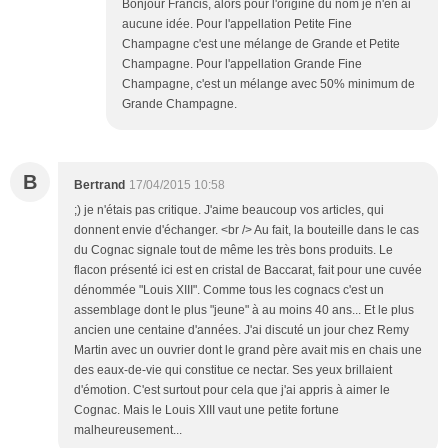
Bonjour Francis, alors pour l'origine du nom je n'en ai
aucune idée. Pour l'appellation Petite Fine
Champagne c'est une mélange de Grande et Petite
Champagne. Pour l'appellation Grande Fine
Champagne, c'est un mélange avec 50% minimum de
Grande Champagne.
B
Bertrand
17/04/2015 10:58
;) je n'étais pas critique. J'aime beaucoup vos articles, qui
donnent envie d'échanger. <br /> Au fait, la bouteille dans le cas
du Cognac signale tout de même les très bons produits. Le
flacon présenté ici est en cristal de Baccarat, fait pour une cuvée
dénommée "Louis XIII". Comme tous les cognacs c'est un
assemblage dont le plus "jeune" à au moins 40 ans... Et le plus
ancien une centaine d'années. J'ai discuté un jour chez Remy
Martin avec un ouvrier dont le grand père avait mis en chais une
des eaux-de-vie qui constitue ce nectar. Ses yeux brillaient
d'émotion. C'est surtout pour cela que j'ai appris à aimer le
Cognac. Mais le Louis XIII vaut une petite fortune
malheureusement...