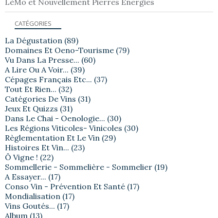
LèMo et Nouvellement Pierres Energies
CATÉGORIES
La Dégustation
(89)
Domaines Et Oeno-Tourisme
(79)
Vu Dans La Presse...
(60)
A Lire Ou A Voir...
(39)
Cépages Français Etc...
(37)
Tout Et Rien...
(32)
Catégories De Vins
(31)
Jeux Et Quizzs
(31)
Dans Le Chai - Oenologie...
(30)
Les Régions Viticoles- Vinicoles
(30)
Règlementation Et Le Vin
(29)
Histoires Et Vin...
(23)
Ô Vigne !
(22)
Sommellerie - Sommelière - Sommelier
(19)
A Essayer...
(17)
Conso Vin - Prévention Et Santé
(17)
Mondialisation
(17)
Vins Goutés...
(17)
Album
(13)