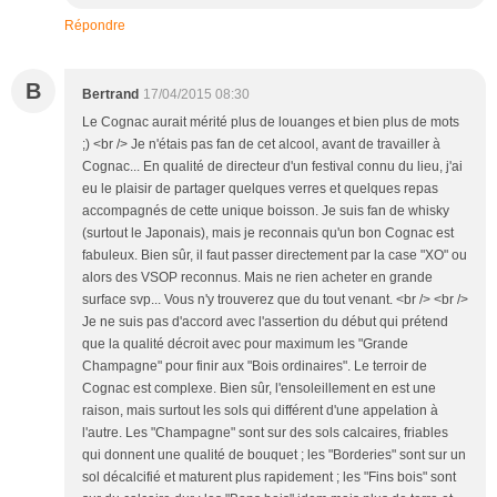
Répondre
B
Bertrand
17/04/2015 08:30
Le Cognac aurait mérité plus de louanges et bien plus de mots
;) <br /> Je n'étais pas fan de cet alcool, avant de travailler à
Cognac... En qualité de directeur d'un festival connu du lieu, j'ai
eu le plaisir de partager quelques verres et quelques repas
accompagnés de cette unique boisson. Je suis fan de whisky
(surtout le Japonais), mais je reconnais qu'un bon Cognac est
fabuleux. Bien sûr, il faut passer directement par la case "XO" ou
alors des VSOP reconnus. Mais ne rien acheter en grande
surface svp... Vous n'y trouverez que du tout venant. <br /> <br />
Je ne suis pas d'accord avec l'assertion du début qui prétend
que la qualité décroit avec pour maximum les "Grande
Champagne" pour finir aux "Bois ordinaires". Le terroir de
Cognac est complexe. Bien sûr, l'ensoleillement en est une
raison, mais surtout les sols qui différent d'une appelation à
l'autre. Les "Champagne" sont sur des sols calcaires, friables
qui donnent une qualité de bouquet ; les "Borderies" sont sur un
sol décalcifié et maturent plus rapidement ; les "Fins bois" sont