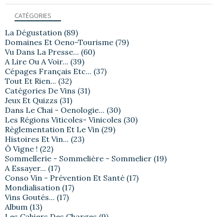
CATÉGORIES
La Dégustation
(89)
Domaines Et Oeno-Tourisme
(79)
Vu Dans La Presse...
(60)
A Lire Ou A Voir...
(39)
Cépages Français Etc...
(37)
Tout Et Rien...
(32)
Catégories De Vins
(31)
Jeux Et Quizzs
(31)
Dans Le Chai - Oenologie...
(30)
Les Régions Viticoles- Vinicoles
(30)
Règlementation Et Le Vin
(29)
Histoires Et Vin...
(23)
Ô Vigne !
(22)
Sommellerie - Sommelière - Sommelier
(19)
A Essayer...
(17)
Conso Vin - Prévention Et Santé
(17)
Mondialisation
(17)
Vins Goutés...
(17)
Album
(13)
Les Cahiers Des Charges
(9)