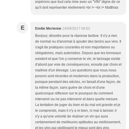
espérons que tout cela rime avec un "VIN" digne de ce
qu'il doit représenter réellement.<br /> <br /> Matthias
E
Emilie Merienne
24/09/2017 09:02
Bonjour, désolée pour la réponse tardive. Il n'y a rien
de normal ou d'anormal à ajouter des tanins aux vins. Il
s'agit de pratiques courantes et non majoritaires ou
obligatoires, mais autorisées. Depuis que les tonneaux
existent et que l'on y conserve le vin, le tanisage existe
d'abord par voie de conséquences, ensuite par choix et
maitrise d'un élevage. Les questions que nous nous
posons sont récentes et modernes dans la production,
puisque pendant des siècles, on faisait d'une façon, de
la même façon, sans guère de choix et d'une
quelconque réflexion sur le pourquoi du comment
intervenir ou ne pas intervenir et dans quelle mesure.
La tentation de juger du bien et du mal est grande et je
le comprends, mais il n'y a ni bien, ni mal à taniser, il
n'y a qu'une volonté de réaliser un vin qui aura
certainement de meilleures aptitudes au vieillissement,
et les vins qui vieillissent le mieux sont des vins