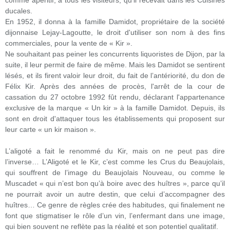
comme apéritif, à tous les visiteurs, qu'il recevait dans les Cuisines
ducales.
En 1952, il donna à la famille Damidot, propriétaire de la société
dijonnaise Lejay-Lagoutte, le droit d'utiliser son nom à des fins
commerciales, pour la vente de « Kir ».
Ne souhaitant pas peiner les concurrents liquoristes de Dijon, par la
suite, il leur permit de faire de même. Mais les Damidot se sentirent
lésés, et ils firent valoir leur droit, du fait de l’antériorité, du don de
Félix Kir. Après des années de procès, l'arrêt de la cour de
cassation du 27 octobre 1992 fût rendu, déclarant l'appartenance
exclusive de la marque « Un kir » à la famille Damidot. Depuis, ils
sont en droit d'attaquer tous les établissements qui proposent sur
leur carte « un kir maison ».
L’aligoté a fait le renommé du Kir, mais on ne peut pas dire
l’inverse… L’Aligoté et le Kir, c’est comme les Crus du Beaujolais,
qui souffrent de l’image du Beaujolais Nouveau, ou comme le
Muscadet « qui n’est bon qu’à boire avec des huîtres », parce qu’il
ne pourrait avoir un autre destin, que celui d’accompagner des
huîtres… Ce genre de règles crée des habitudes, qui finalement ne
font que stigmatiser le rôle d’un vin, l’enfermant dans une image,
qui bien souvent ne reflète pas la réalité et son potentiel qualitatif.