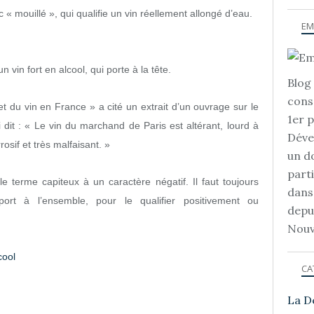
« mouillé », qui qualifie un vin réellement allongé d’eau.
EM
n vin fort en alcool, qui porte à la tête.
Blog 
cons
et du vin en France » a cité un extrait d’un ouvrage sur le
1er 
dit : « Le vin du marchand de Paris est altérant, lourd à
Déve
osif et très malfaisant. »
un d
part
le terme capiteux à un caractère négatif. Il faut toujours
dans
pport à l’ensemble, pour le qualifier positivement ou
depu
Nouv
cool
CA
La D