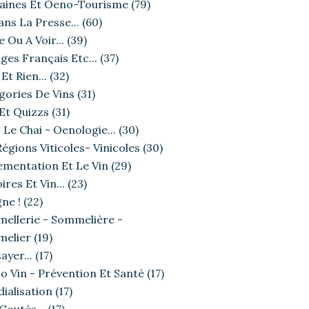
ines Et Oeno-Tourisme
(79)
ans La Presse...
(60)
e Ou A Voir...
(39)
ges Français Etc...
(37)
Et Rien...
(32)
gories De Vins
(31)
 Et Quizzs
(31)
 Le Chai - Oenologie...
(30)
égions Viticoles- Vinicoles
(30)
ementation Et Le Vin
(29)
ires Et Vin...
(23)
ne !
(22)
ellerie - Sommelière -
elier
(19)
ayer...
(17)
o Vin - Prévention Et Santé
(17)
ialisation
(17)