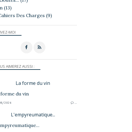
Goutés...
(17)
m
(13)
Cahiers Des Charges
(9)
IVEZ-MOI
US AIMEREZ AUSSI :
La forme du vin
08/2024
…
L'empyreumatique...