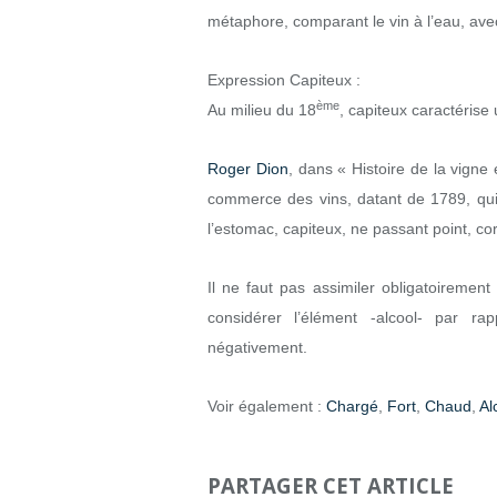
métaphore, comparant le vin à l’eau, avec 
Expression Capiteux :
ème
Au milieu du 18
, capiteux caractérise u
Roger Dion
, dans « Histoire de la vigne 
commerce des vins, datant de 1789, qui 
l’estomac, capiteux, ne passant point, corr
Il ne faut pas assimiler obligatoirement 
considérer l’élément -alcool- par ra
négativement.
Voir également :
Chargé
,
Fort
,
Chaud
,
Al
PARTAGER CET ARTICLE