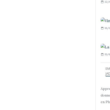
22/
19/0
15/0
EM
JAD
Appre
donne
en Plu