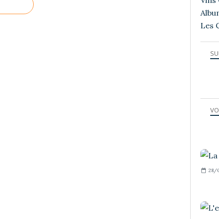
Vins 
Albu
Les 
SU
VO
28/