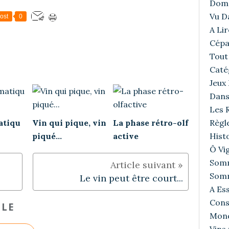
Doma
Vu D
ost
0
A Lir
Cépa
Tout 
Caté
Jeux
Dans
Les R
Règl
atiqu
Vin qui pique, vin
La phase rétro-olf
Histo
piqué...
active
Ô Vig
Somm
Somm
Le vin peut être court...
A Ess
Cons
CLE
Mond