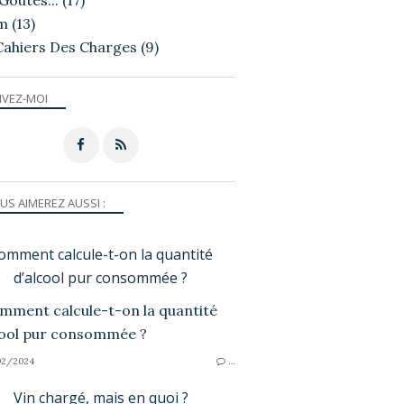
Goutés...
(17)
m
(13)
Cahiers Des Charges
(9)
IVEZ-MOI
US AIMEREZ AUSSI :
omment calcule-t-on la quantité
d’alcool pur consommée ?
02/2024
…
Vin chargé, mais en quoi ?