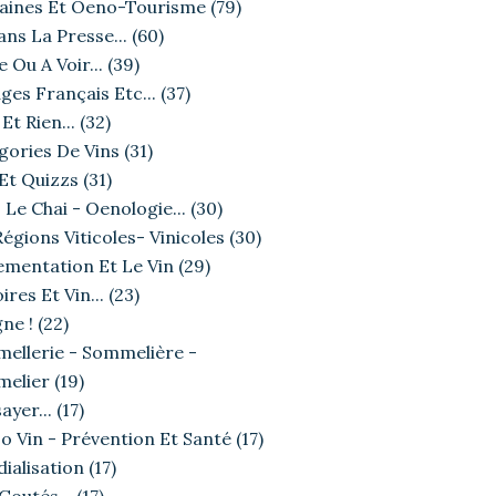
ines Et Oeno-Tourisme
(79)
ans La Presse...
(60)
e Ou A Voir...
(39)
ges Français Etc...
(37)
Et Rien...
(32)
gories De Vins
(31)
 Et Quizzs
(31)
 Le Chai - Oenologie...
(30)
égions Viticoles- Vinicoles
(30)
ementation Et Le Vin
(29)
ires Et Vin...
(23)
ne !
(22)
ellerie - Sommelière -
elier
(19)
ayer...
(17)
o Vin - Prévention Et Santé
(17)
ialisation
(17)