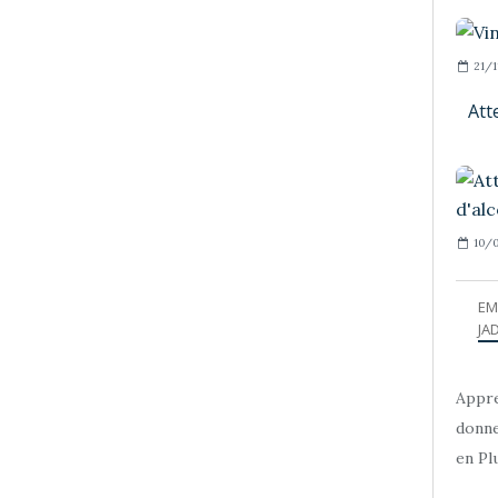
21/1
Att
10/0
EM
JAD
Appre
donne
en Plu