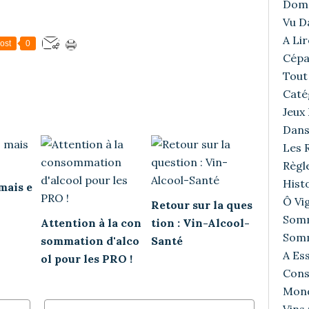
Doma
Vu D
A Lir
ost
0
Cépa
Tout 
Caté
Jeux
Dans
Les R
Règl
Histo
mais e
Ô Vig
Retour sur la ques
Somm
Attention à la con
tion : Vin-Alcool-
Somm
sommation d'alco
Santé
A Ess
ol pour les PRO !
Cons
Mond