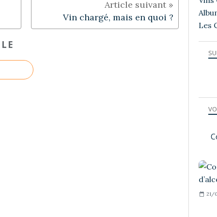
Vins 
Albu
Vin chargé, mais en quoi ?
Les 
CLE
SU
VO
C
21/