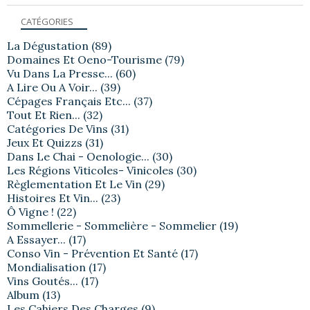
CATÉGORIES
La Dégustation
(89)
Domaines Et Oeno-Tourisme
(79)
Vu Dans La Presse...
(60)
A Lire Ou A Voir...
(39)
Cépages Français Etc...
(37)
Tout Et Rien...
(32)
Catégories De Vins
(31)
Jeux Et Quizzs
(31)
Dans Le Chai - Oenologie...
(30)
Les Régions Viticoles- Vinicoles
(30)
Règlementation Et Le Vin
(29)
Histoires Et Vin...
(23)
Ô Vigne !
(22)
Sommellerie - Sommelière - Sommelier
(19)
A Essayer...
(17)
Conso Vin - Prévention Et Santé
(17)
Mondialisation
(17)
Vins Goutés...
(17)
Album
(13)
Les Cahiers Des Charges
(9)