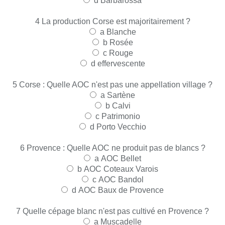
d
Barbarossa
4
La production Corse est majoritairement ?
a
Blanche
b
Rosée
c
Rouge
d
effervescente
5
Corse : Quelle AOC n'est pas une appellation village ?
a
Sartène
b
Calvi
c
Patrimonio
d
Porto Vecchio
6
Provence : Quelle AOC ne produit pas de blancs ?
a
AOC Bellet
b
AOC Coteaux Varois
c
AOC Bandol
d
AOC Baux de Provence
7
Quelle cépage blanc n'est pas cultivé en Provence ?
a
Muscadelle