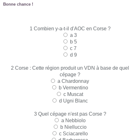
Bonne chance !
1 Combien y-a-t-il d'AOC en Corse ?
a
3
b
5
c
7
d
9
2
Corse : Cette région produit un VDN à base de quel
cépage ?
a
Chardonnay
b
Vermentino
c
Muscat
d
Ugni Blanc
3
Quel cépage n'est pas Corse ?
a
Nebbiolo
b
Nielluccio
c
Sciacarello