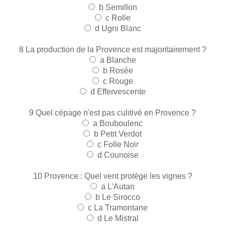
b
Semillon
c
Rolle
d
Ugni Blanc
8
La production de la Provence est majoritairement ?
a
Blanche
b
Rosée
c
Rouge
d
Effervescente
9
Quel cépage n'est pas culitivé en Provence ?
a
Bouboulenc
b
Petit Verdot
c
Folle Noir
d
Counoise
10
Provence : Quel vent protège les vignes ?
a
L'Autan
b
Le Sirocco
c
La Tramontane
d Le Mistral