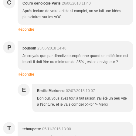
C
Cours oenologie Paris
26/06/2018 11:40
Aprés lecture de votre article si complet, on se fait une idées
plus claires sur les AOC...
Répondre
P
poussin
25/06/2018 14:48
Je croyais que par directive européenne quand un millésime est
inscrit il doit être au minimum de 85% , est ce en vigueur ?
Répondre
E
Emilie Merienne
02/07/2018 10:07
Bonjour, vous avez tout à fait raison, j'ai été un peu vite
à l'écriture, et je vais corriger :-)<br /> Merci
T
tchoupette
05/11/2016 13:00