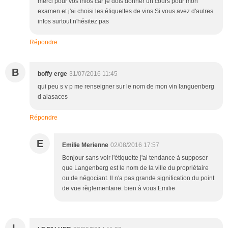
merci pour vos infos car je dois donner un cours pour mon
examen et j'ai choisi les étiquettes de vins.Si vous avez d'autres
infos surtout n'hésitez pas
Répondre
B
boffy erge
31/07/2016 11:45
qui peu s v p me renseigner sur le nom de mon vin languenberg
d alasaces
Répondre
E
Emilie Merienne
02/08/2016 17:57
Bonjour sans voir l'étiquette j'ai tendance à supposer
que Langenberg est le nom de la ville du propriétaire
ou de négociant. Il n'a pas grande signification du point
de vue règlementaire. bien à vous Emilie
L