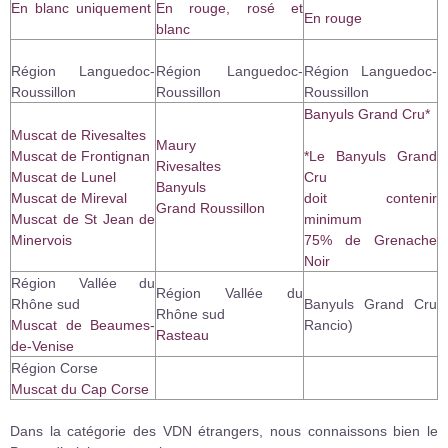
En blanc uniquement
En rouge, rosé et
En rouge
blanc
Région Languedoc-
Région Languedoc-
Région Languedoc-
Roussillon
Roussillon
Roussillon
Banyuls Grand Cru*
Muscat de Rivesaltes
Maury
Muscat de Frontignan
*Le Banyuls Grand
Rivesaltes
Muscat de Lunel
Cru
Banyuls
Muscat de Mireval
doit contenir
Grand Roussillon
Muscat de St Jean de
minimum
Minervois
75% de Grenache
Noir
Région Vallée du
Région Vallée du
Rhône sud
Banyuls Grand Cru
Rhône sud
Muscat de Beaumes-
Rancio)
Rasteau
de-Venise
Région Corse
Muscat du Cap Corse
Dans la catégorie des VDN étrangers, nous connaissons bien le