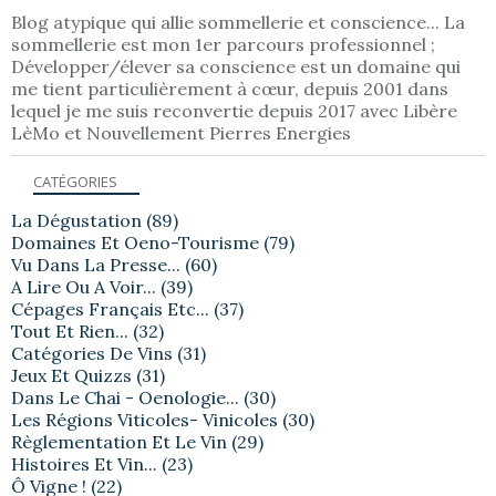
Blog atypique qui allie sommellerie et conscience... La
sommellerie est mon 1er parcours professionnel ;
Développer/élever sa conscience est un domaine qui
me tient particulièrement à cœur, depuis 2001 dans
lequel je me suis reconvertie depuis 2017 avec Libère
LèMo et Nouvellement Pierres Energies
CATÉGORIES
La Dégustation
(89)
Domaines Et Oeno-Tourisme
(79)
Vu Dans La Presse...
(60)
A Lire Ou A Voir...
(39)
Cépages Français Etc...
(37)
Tout Et Rien...
(32)
Catégories De Vins
(31)
Jeux Et Quizzs
(31)
Dans Le Chai - Oenologie...
(30)
Les Régions Viticoles- Vinicoles
(30)
Règlementation Et Le Vin
(29)
Histoires Et Vin...
(23)
Ô Vigne !
(22)