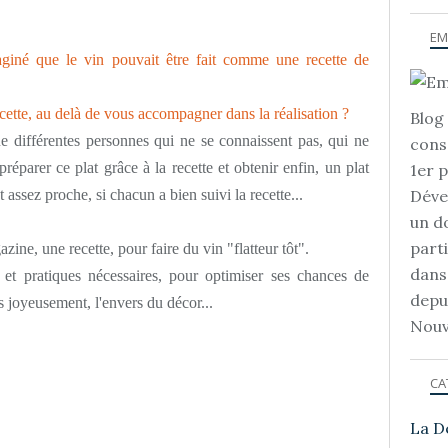
EM
giné que le vin pouvait être fait comme une recette de
ecette, au delà de vous accompagner dans la réalisation ?
Blog 
e différentes personnes qui ne se connaissent pas, qui ne
cons
réparer ce plat grâce à la recette et obtenir enfin, un plat
1er 
t assez proche, si chacun a bien suivi la recette...
Déve
un d
part
ine, une recette, pour faire du vin "flatteur tôt".
dans
 et pratiques nécessaires, pour optimiser ses chances de
depu
s joyeusement, l'envers du décor...
Nouv
CA
La D