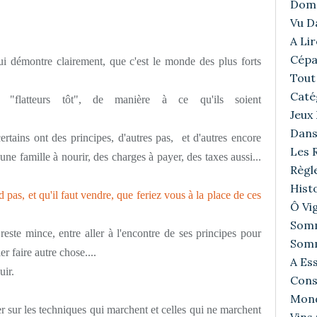
Doma
Vu D
A Lir
Cépa
i démontre clairement, que c'est le monde des plus forts
Tout 
Caté
 "flatteurs tôt", de manière à ce qu'ils soient
Jeux
Dans
rtains ont des principes, d'autres pas, et d'autres encore
Les R
une famille à nourir, des charges à payer, des taxes aussi...
Règl
Histo
d pas, et qu'il faut vendre, que feriez vous à la place de ces
Ô Vig
Somm
ste mince, entre aller à l'encontre de ses principes pour
Somm
r faire autre chose....
A Ess
uir.
Cons
Mond
 sur les techniques qui marchent et celles qui ne marchent