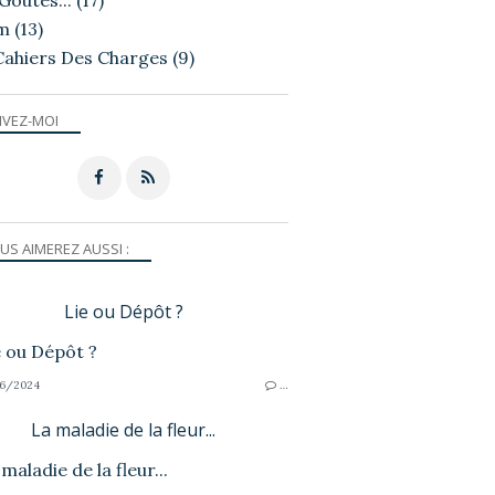
Goutés...
(17)
m
(13)
Cahiers Des Charges
(9)
IVEZ-MOI
US AIMEREZ AUSSI :
Lie ou Dépôt ?
6/2024
…
La maladie de la fleur...