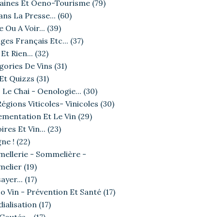
ines Et Oeno-Tourisme
(79)
ans La Presse...
(60)
e Ou A Voir...
(39)
ges Français Etc...
(37)
Et Rien...
(32)
gories De Vins
(31)
 Et Quizzs
(31)
 Le Chai - Oenologie...
(30)
égions Viticoles- Vinicoles
(30)
ementation Et Le Vin
(29)
ires Et Vin...
(23)
ne !
(22)
ellerie - Sommelière -
elier
(19)
ayer...
(17)
o Vin - Prévention Et Santé
(17)
ialisation
(17)