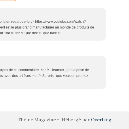
 toi bien regardes<br /> https://www.youtube.com/watch?
ert est le plus grand manufacturier au monde de produits de
"<br /> <br /> Que dire !!!! que faire !!!
surpris de ce commentaire .<br /> Heureux , par la prise de
s avec des artifices .<br /> Surpris , que vous en preniez
Thème Magazine - Hébergé par
Overblog