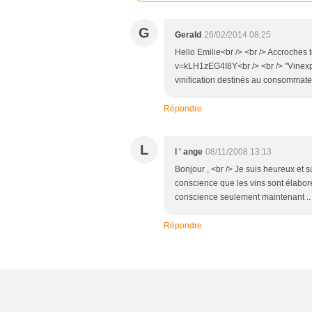
G
Gerald
26/02/2014 08:25
Hello Emilie<br /> <br /> Accroches
v=kLH1zEG4I8Y<br /> <br /> "Vinexp
vinification destinés au consommateur.
Répondre
L
l ' ange
08/11/2008 13:13
Bonjour , <br /> Je suis heureux et 
conscience que les vins sont élaboré
conscience seulement maintenant ..
Répondre