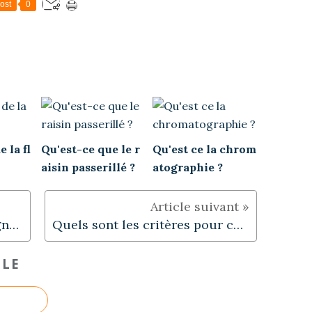
ost
0
 la fl
Qu'est-ce que le r
Qu'est ce la chrom
aisin passerillé ?
atographie ?
Pétition Urgente Soutien Vigneron !
Quels sont les critères pour choisir un vin ?
CLE