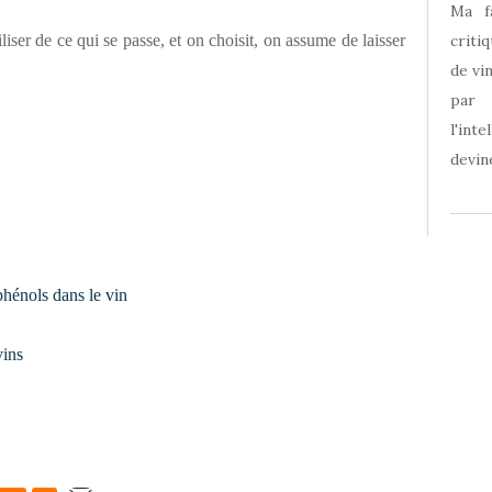
Ma f
iser de ce qui se passe, et on choisit, on assume de laisser
criti
de vi
par
l'int
devine
hénols dans le vin
vins