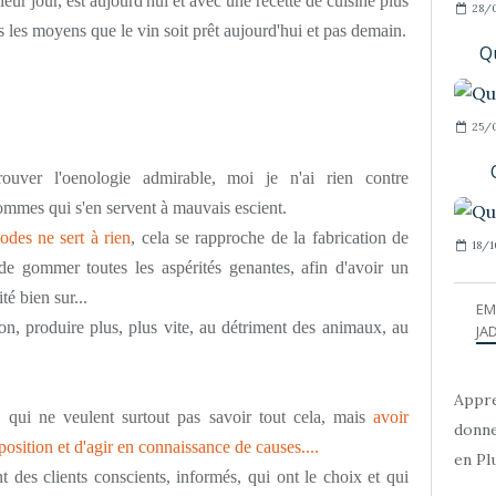
eur jour, est aujourd'hui et avec une recette de cuisine plus
28/
es moyens que le vin soit prêt aujourd'hui et pas demain.
Qu
25/
rouver l'oenologie admirable, moi je n'ai rien contre
hommes qui s'en servent à mauvais escient.
odes ne sert à rien
, cela se rapproche de la fabrication de
18/1
 de gommer toutes les aspérités genantes, afin d'avoir un
té bien sur...
EM
n, produire plus, plus vite, au détriment des animaux, au
JAD
Appre
, qui ne veulent surtout pas savoir tout cela, mais
avoir
donne
osition et d'agir en connaissance de causes....
en Plu
 des clients conscients, informés, qui ont le choix et qui