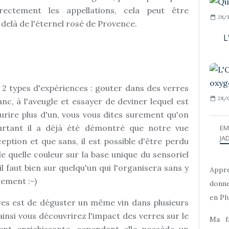
ectement les appellations, cela peut être
28/1
elà de l'éternel rosé de Provence.
L
e 2 types d'expériences : gouter dans des verres
28/0
anc, à l'aveugle et essayer de deviner lequel est
sourire plus d'un, vous vous dites surement qu'on
rtant il a déjà été démontré que notre vue
EM
JAD
ption et que sans, il est possible d'être perdu
de quelle couleur sur la base unique du sensoriel
il faut bien sur quelqu'un qui l'organisera sans y
Appre
rement :-)
donne
en Plu
res est de déguster un même vin dans plusieurs
ainsi vous découvrirez l'impact des verres sur le
Ma f