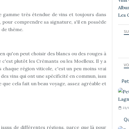
Vins 
Albu
 gamme très étendue de vins et toujours dans
Les 
on, pour comprendre sa signature, s'il en possède
e de thème.
SU
ien qu'on peut choisir des blancs ou des rouges à
c'est plutôt les Crémants ou les Moelleux. Il y a
VO
 chaque région viticole, c'est un peu moins vrai
des vins qui ont une spécificité en commun, issu
Pet
e que cela fait un beau voyage, assez agréable et
23/
Qu
s issus de différentes régions, parce que là pour