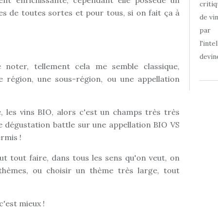
ent enrichissante, cependant elle possède un
criti
s de toutes sortes et pour tous, si on fait ça à
de vi
par
l'int
devine
 noter, tellement cela me semble classique,
 région, une sous-région, ou une appellation
, les vins BIO, alors c'est un champs très très
e dégustation battle sur une appellation BIO VS
rmis !
ut tout faire, dans tous les sens qu'on veut, on
thèmes, ou choisir un thème très large, tout
.
'est mieux !