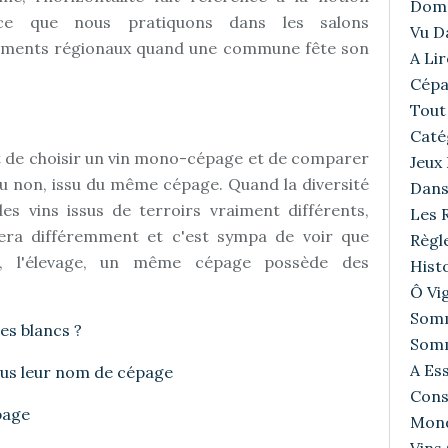
Doma
 ce que nous pratiquons dans les salons
Vu D
nements régionaux quand une commune fête son
A Lir
Cépa
Tout 
Caté
it de choisir un vin mono-cépage et de comparer
Jeux
ou non, issu du même cépage. Quand la diversité
Dans
es vins issus de terroirs vraiment différents,
Les R
era différemment et c'est sympa de voir que
Règl
on, l'élevage, un même cépage possède des
Histo
Ô Vig
Somm
es blancs ?
Somm
A Ess
ous leur nom de cépage
Cons
page
Mond