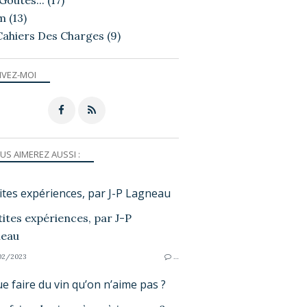
Goutés...
(17)
m
(13)
Cahiers Des Charges
(9)
IVEZ-MOI
US AIMEREZ AUSSI :
ites expériences, par J-P Lagneau
02/2023
…
e faire du vin qu’on n’aime pas ?