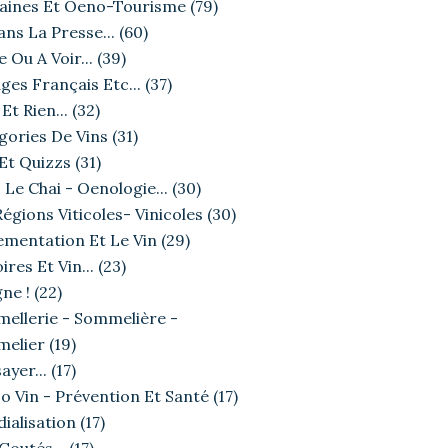
ines Et Oeno-Tourisme
(79)
ans La Presse...
(60)
e Ou A Voir...
(39)
ges Français Etc...
(37)
Et Rien...
(32)
gories De Vins
(31)
 Et Quizzs
(31)
 Le Chai - Oenologie...
(30)
égions Viticoles- Vinicoles
(30)
ementation Et Le Vin
(29)
ires Et Vin...
(23)
ne !
(22)
ellerie - Sommelière -
elier
(19)
ayer...
(17)
o Vin - Prévention Et Santé
(17)
ialisation
(17)