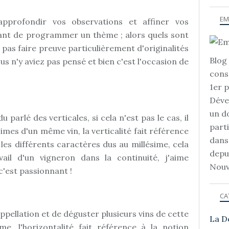
.
EM
approfondir vos observations et affiner vos
ssant de programmer un thème ; alors quels sont
 pas faire preuve particulièrement d'originalités
Blog 
us n'y aviez pas pensé et bien c'est l'occasion de
cons
1er 
Déve
un d
parlé des verticales, si cela n'est pas le cas, il
part
simes d'un même vin, la verticalité fait référence
dans
les différents caractères dus au millésime, cela
depu
ail d'un vigneron dans la continuité, j'aime
Nouv
'est passionnant !
CA
 appellation et de déguster plusieurs vins de cette
La D
me, l'horizontalité fait référence à la notion