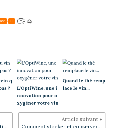
ost
0
 vin q
Quand le thé remp
pas ?
L'OptiWine, une i
lace le vin...
nnovation pour o
xygéner votre vin
Jeu sur les étapes de production d'un vin...
Comment stocker et conserver le vin ?