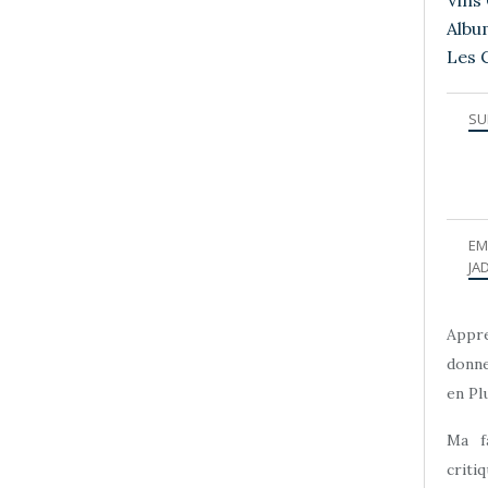
Vins 
Albu
Les 
SU
EM
JAD
Appre
donne
en Plu
Ma f
criti