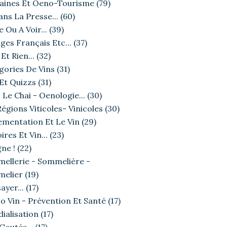
ines Et Oeno-Tourisme
(79)
ans La Presse...
(60)
e Ou A Voir...
(39)
ges Français Etc...
(37)
Et Rien...
(32)
gories De Vins
(31)
 Et Quizzs
(31)
 Le Chai - Oenologie...
(30)
égions Viticoles- Vinicoles
(30)
ementation Et Le Vin
(29)
ires Et Vin...
(23)
ne !
(22)
ellerie - Sommelière -
elier
(19)
ayer...
(17)
o Vin - Prévention Et Santé
(17)
ialisation
(17)