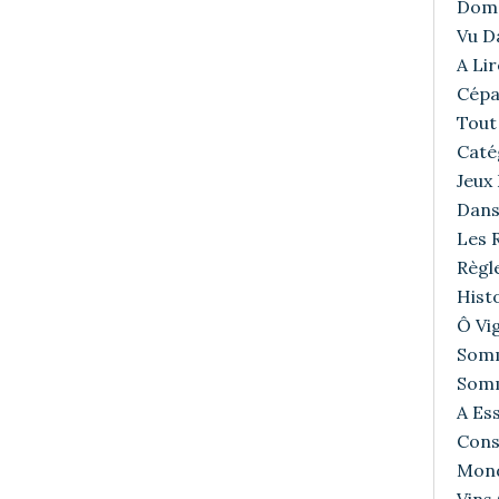
Doma
Vu D
A Lir
Cépa
Tout 
Caté
Jeux
Dans
Les R
Règl
Histo
Ô Vig
Somm
Somm
A Ess
Cons
Mond