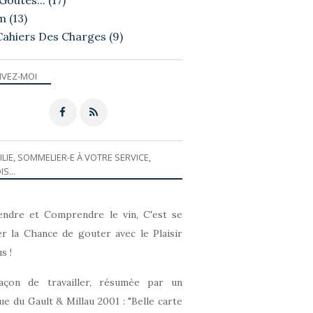
Goutés...
(17)
m
(13)
Cahiers Des Charges
(9)
IVEZ-MOI
ILIE, SOMMELIER-E À VOTRE SERVICE,
IS...
ndre et Comprendre le vin, C'est se
r la Chance de gouter avec le Plaisir
s !
açon de travailler, résumée par un
que du Gault & Millau 2001 : "Belle carte