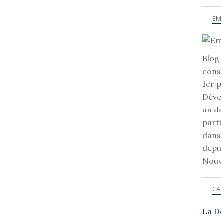
EM
Blog 
cons
1er 
Déve
un d
part
dans
depu
Nouv
CA
La D