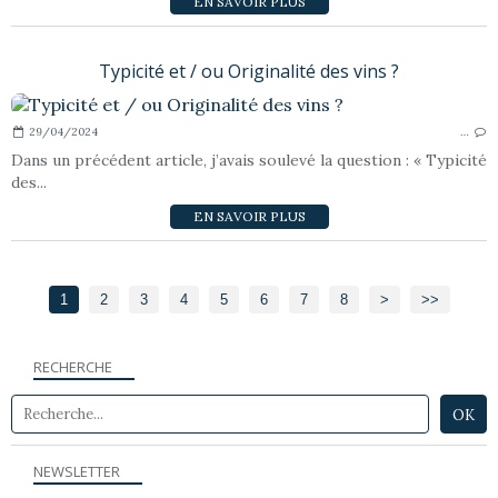
EN SAVOIR PLUS
Typicité et / ou Originalité des vins ?
29/04/2024
…
Dans un précédent article, j’avais soulevé la question : « Typicité
des...
EN SAVOIR PLUS
1
2
3
4
5
6
7
8
>
>>
RECHERCHE
NEWSLETTER