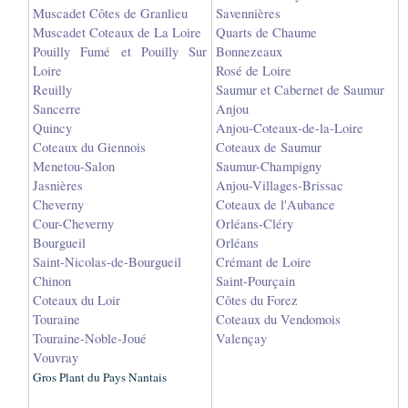
Muscadet Côtes de Granlieu
Savennières
Muscadet Coteaux de La Loire
Quarts de Chaume
Pouilly Fumé et Pouilly Sur
Bonnezeaux
Loire
Rosé de Loire
Reuilly
Saumur et Cabernet de Saumur
Sancerre
Anjou
Quincy
Anjou-Coteaux-de-la-Loire
Coteaux du Giennois
Coteaux de Saumur
Menetou-Salon
Saumur-Champigny
Jasnières
Anjou-Villages-Brissac
Cheverny
Coteaux de l'Aubance
Cour-Cheverny
Orléans-Cléry
Bourgueil
Orléans
Saint-Nicolas-de-Bourgueil
Crémant de Loire
Chinon
Saint-Pourçain
Coteaux du Loir
Côtes du Forez
Touraine
Coteaux du Vendomois
Touraine-Noble-Joué
Valençay
Vouvray
Gros Plant du Pays Nantais