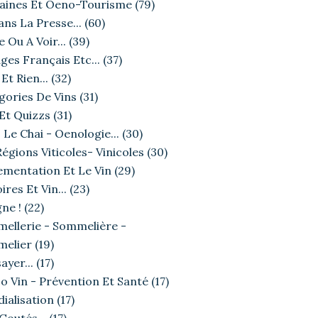
ines Et Oeno-Tourisme
(79)
ans La Presse...
(60)
e Ou A Voir...
(39)
ges Français Etc...
(37)
Et Rien...
(32)
gories De Vins
(31)
 Et Quizzs
(31)
 Le Chai - Oenologie...
(30)
égions Viticoles- Vinicoles
(30)
ementation Et Le Vin
(29)
ires Et Vin...
(23)
ne !
(22)
ellerie - Sommelière -
elier
(19)
ayer...
(17)
o Vin - Prévention Et Santé
(17)
ialisation
(17)