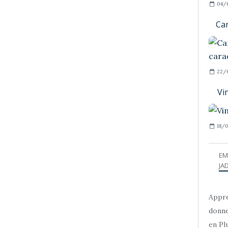
04/
Car
22/
Vi
18/0
EM
JAD
Appre
donne
en Plu