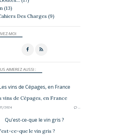
Goutés...
(17)
m
(13)
Cahiers Des Charges
(9)
IVEZ-MOI
US AIMEREZ AUSSI :
Les vins de Cépages, en France
07/2024
…
Qu'est-ce-que le vin gris ?