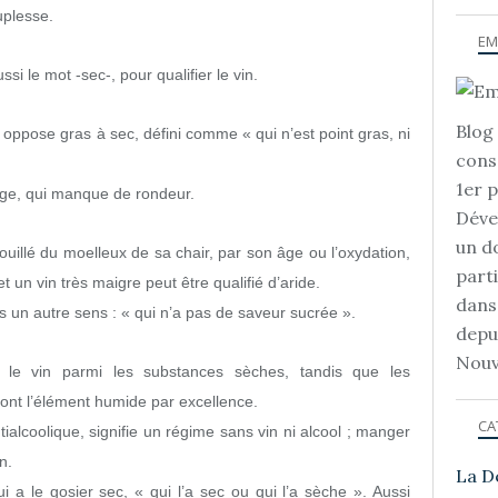
uplesse.
EM
si le mot -sec-, pour qualifier le vin.
Blog 
oppose gras à sec, défini comme « qui n’est point gras, ni
cons
1er 
uge, qui manque de rondeur.
Déve
un d
pouillé du moelleux de sa chair, par son âge ou l’oxydation,
part
et un vin très maigre peut être qualifié d’aride.
dans
is un autre sens : « qui n’a pas de saveur sucrée ».
depu
Nouv
t le vin parmi les substances sèches, tandis que les
 font l’élément humide par excellence.
CA
tialcoolique, signifie un régime sans vin ni alcool ; manger
n.
La D
i a le gosier sec, « qui l’a sec ou qui l’a sèche ». Aussi