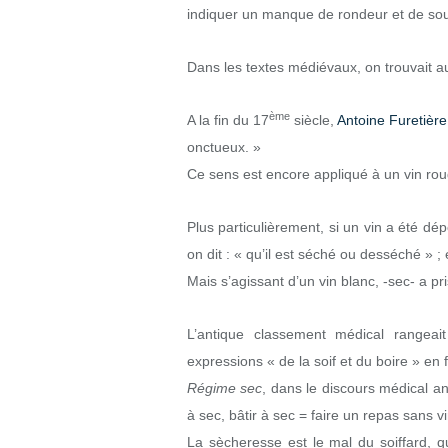
indiquer un manque de rondeur et de so
Dans les textes médiévaux, on trouvait aus
ème
A la fin du 17
siècle,
Antoine Furetière
onctueux. »
Ce sens est encore appliqué à un vin ro
Plus particulièrement, si un vin a été dé
on dit : « qu’il est séché ou desséché » ; 
Mais s’agissant d’un vin blanc, -sec- a pr
L’antique classement médical rangeai
expressions « de la soif et du boire » en
Régime sec
, dans le discours médical an
à sec, bâtir à sec = faire un repas sans vi
La sècheresse est le mal du soiffard, qu