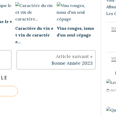
Vins 
Albu
Les 
e le v
Caractère du vin e
Vins rouges, issus
SU
t vin de caractèr
d'un seul cépage
e...
VO
Bonne Année 2023
CLE
04/