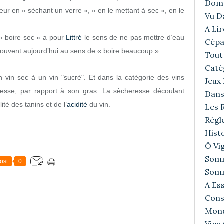
Doma
iteur en « séchant un verre », « en le mettant à sec », en le
Vu D
A Lir
;« boire sec » a pour
Littré
le sens de ne pas mettre d’eau
Cépa
souvent aujourd’hui au sens de « boire beaucoup ».
Tout 
Caté
 vin sec à un vin "sucré". Et dans la catégorie des vins
Jeux
esse, par rapport à son gras. La sècheresse découlant
Dans
ité des tanins et de l’
acidité
du vin.
Les R
Règl
Histo
Ô Vig
Somm
ost
0
Somm
A Ess
Cons
Mond