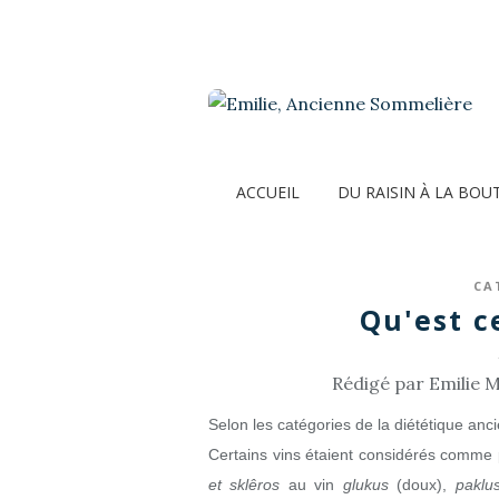
ACCUEIL
DU RAISIN À LA BOU
CA
Qu'est c
Rédigé par Emilie M
Selon les catégories de la diététique anc
Certains vins étaient considérés comme 
et sklêros
au vin
glukus
(doux),
paklu