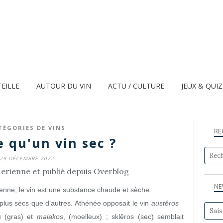
TEILLE
AUTOUR DU VIN
ACTU / CULTURE
JEUX & QUI
TÉGORIES DE VINS
RE
e qu'un vin sec ?
29 DÉCEMBRE 2022
erienne et publié depuis Overblog
NE
ienne, le vin est une substance chaude et sèche.
plus secs que d’autres. Athénée opposait le vin
austêros
s
(gras) et
malakos
, (moelleux) ; sklêros (sec) semblait