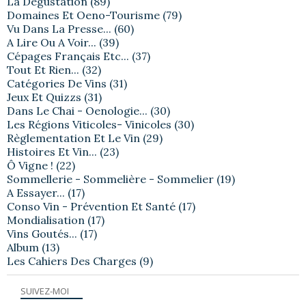
La Dégustation
(89)
Domaines Et Oeno-Tourisme
(79)
Vu Dans La Presse...
(60)
A Lire Ou A Voir...
(39)
Cépages Français Etc...
(37)
Tout Et Rien...
(32)
Catégories De Vins
(31)
Jeux Et Quizzs
(31)
Dans Le Chai - Oenologie...
(30)
Les Régions Viticoles- Vinicoles
(30)
Règlementation Et Le Vin
(29)
Histoires Et Vin...
(23)
Ô Vigne !
(22)
Sommellerie - Sommelière - Sommelier
(19)
A Essayer...
(17)
Conso Vin - Prévention Et Santé
(17)
Mondialisation
(17)
Vins Goutés...
(17)
Album
(13)
Les Cahiers Des Charges
(9)
SUIVEZ-MOI