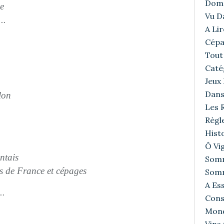
Doma
e
Vu D
..
A Lir
Cépa
Tout 
Caté
Jeux
Dans
lon
Les R
Règl
Histo
Ô Vig
ntais
Somm
ns de France et cépages
Somm
A Ess
..
Cons
Mond