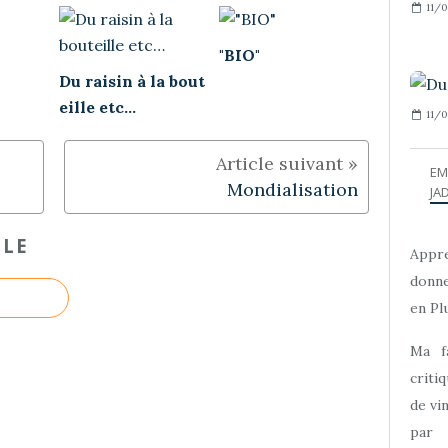
11/0
"BIO"
Du raisin à la bout
eille etc…
11/0
EM
Mondialisation
JAD
CLE
Appre
donne
en Plu
Ma f
criti
de vi
par