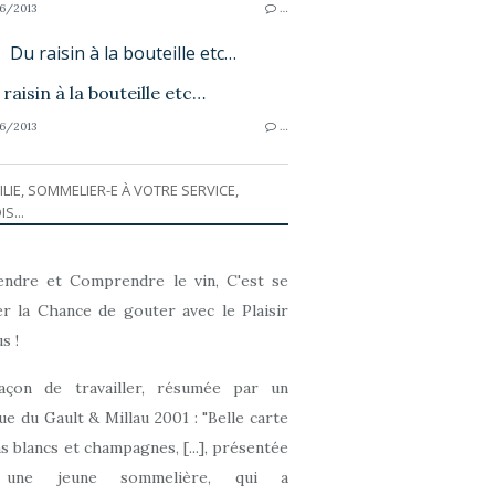
6/2013
…
Du raisin à la bouteille etc…
6/2013
…
ILIE, SOMMELIER-E À VOTRE SERVICE,
IS...
ndre et Comprendre le vin, C'est se
r la Chance de gouter avec le Plaisir
s !
açon de travailler, résumée par un
que du Gault & Millau 2001 : "Belle carte
ns blancs et champagnes, [...], présentée
 une jeune sommelière, qui a