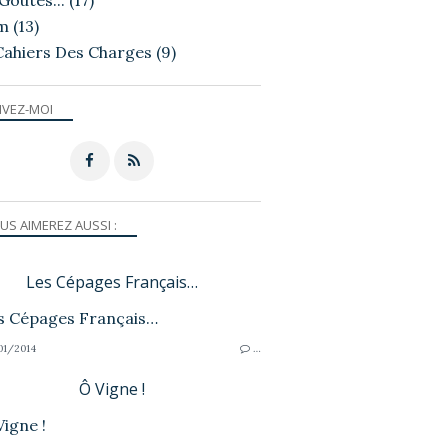
Goutés...
(17)
m
(13)
Cahiers Des Charges
(9)
IVEZ-MOI
US AIMEREZ AUSSI :
Les Cépages Français…
1/2014
…
Ô Vigne !