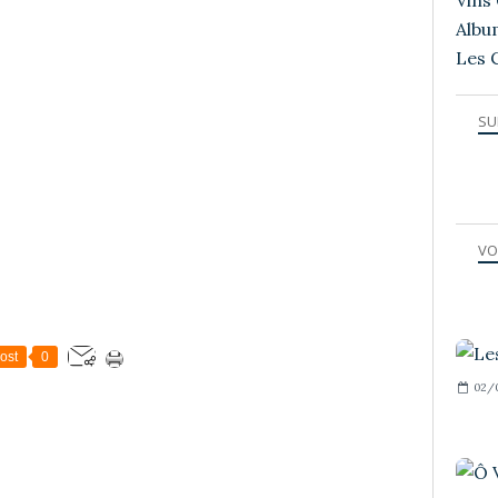
Vins 
Albu
Les 
SU
VO
ost
0
02/0