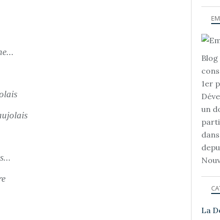
EM
e...
Blog 
cons
1er 
olais
Déve
un d
ujolais
part
dans
depu
...
Nouv
re
CA
La D