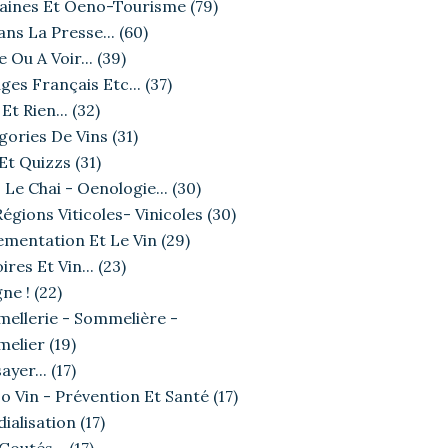
ines Et Oeno-Tourisme
(79)
ans La Presse...
(60)
e Ou A Voir...
(39)
ges Français Etc...
(37)
Et Rien...
(32)
gories De Vins
(31)
 Et Quizzs
(31)
 Le Chai - Oenologie...
(30)
égions Viticoles- Vinicoles
(30)
ementation Et Le Vin
(29)
ires Et Vin...
(23)
ne !
(22)
ellerie - Sommelière -
elier
(19)
ayer...
(17)
o Vin - Prévention Et Santé
(17)
ialisation
(17)