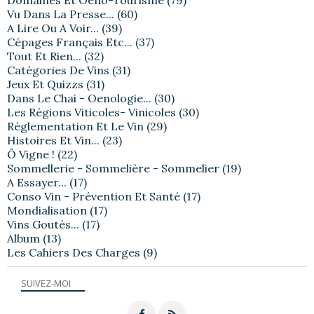
Domaines Et Oeno-Tourisme
(79)
Vu Dans La Presse...
(60)
A Lire Ou A Voir...
(39)
Cépages Français Etc...
(37)
Tout Et Rien...
(32)
Catégories De Vins
(31)
Jeux Et Quizzs
(31)
Dans Le Chai - Oenologie...
(30)
Les Régions Viticoles- Vinicoles
(30)
Règlementation Et Le Vin
(29)
Histoires Et Vin...
(23)
Ô Vigne !
(22)
Sommellerie - Sommelière - Sommelier
(19)
A Essayer...
(17)
Conso Vin - Prévention Et Santé
(17)
Mondialisation
(17)
Vins Goutés...
(17)
Album
(13)
Les Cahiers Des Charges
(9)
SUIVEZ-MOI