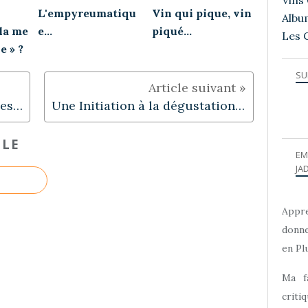
Vins 
L'empyreumatiqu
Vin qui pique, vin
Albu
 la me
e...
piqué...
Les 
e » ?
SU
Une étude australienne sur les goûts des consommateurs de vins
Une Initiation à la dégustation des grands vins de Max Léglise
CLE
EM
JAD
Appre
donne
en Plu
Ma f
criti