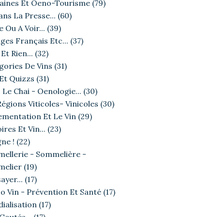
ines Et Oeno-Tourisme
(79)
ans La Presse...
(60)
e Ou A Voir...
(39)
ges Français Etc...
(37)
Et Rien...
(32)
gories De Vins
(31)
 Et Quizzs
(31)
 Le Chai - Oenologie...
(30)
égions Viticoles- Vinicoles
(30)
ementation Et Le Vin
(29)
ires Et Vin...
(23)
ne !
(22)
ellerie - Sommelière -
elier
(19)
ayer...
(17)
o Vin - Prévention Et Santé
(17)
ialisation
(17)