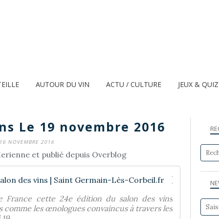
TEILLE
AUTOUR DU VIN
ACTU / CULTURE
JEUX & QUI
ins Le 19 novembre 2016
RE
16 NOVEMBRE 2016
erienne et publié depuis Overblog
Prochains Événements | 24e Salon des vins | Saint Germain-Lès-Corbeil.fr
NE
e France cette 24e édition du salon des vins
rs comme les œnologues convaincus à travers les
9 ...