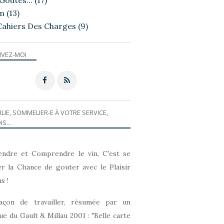
Goutés...
(17)
m
(13)
Cahiers Des Charges
(9)
IVEZ-MOI
ILIE, SOMMELIER-E À VOTRE SERVICE,
IS...
ndre et Comprendre le vin, C'est se
r la Chance de gouter avec le Plaisir
s !
açon de travailler, résumée par un
que du Gault & Millau 2001 : "Belle carte