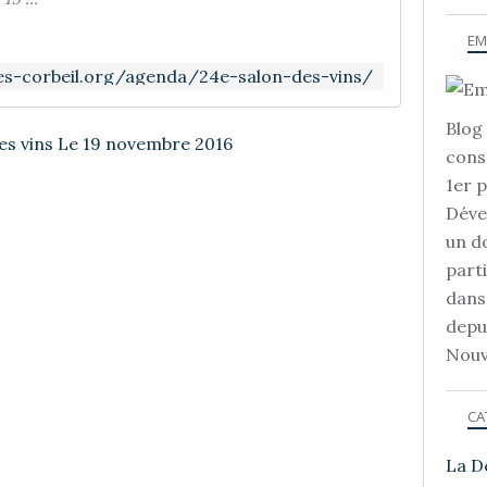
EM
es-corbeil.org/agenda/24e-salon-des-vins/
Blog 
cons
1er 
Déve
un d
part
dans
depu
Nouv
CA
La D