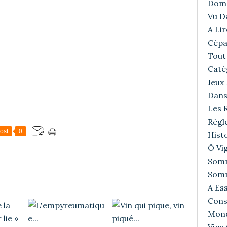
Doma
Vu D
A Lir
Cépa
Tout 
Caté
Jeux
Dans
Les R
Règl
ost
0
Histo
Ô Vig
Somm
Somm
A Ess
Cons
Mond