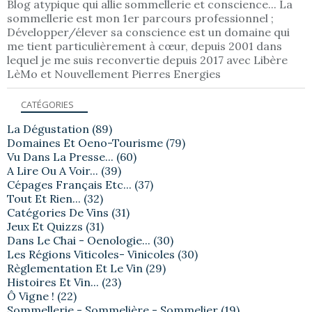
Blog atypique qui allie sommellerie et conscience... La
sommellerie est mon 1er parcours professionnel ;
Développer/élever sa conscience est un domaine qui
me tient particulièrement à cœur, depuis 2001 dans
lequel je me suis reconvertie depuis 2017 avec Libère
LèMo et Nouvellement Pierres Energies
CATÉGORIES
La Dégustation
(89)
Domaines Et Oeno-Tourisme
(79)
Vu Dans La Presse...
(60)
A Lire Ou A Voir...
(39)
Cépages Français Etc...
(37)
Tout Et Rien...
(32)
Catégories De Vins
(31)
Jeux Et Quizzs
(31)
Dans Le Chai - Oenologie...
(30)
Les Régions Viticoles- Vinicoles
(30)
Règlementation Et Le Vin
(29)
Histoires Et Vin...
(23)
Ô Vigne !
(22)
Sommellerie - Sommelière - Sommelier
(19)