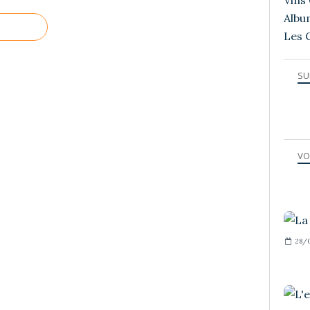
Vins 
Albu
Les 
SU
VO
28/