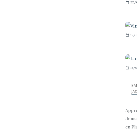
22/
19/0
15/0
EM
JAD
Appre
donne
en Plu