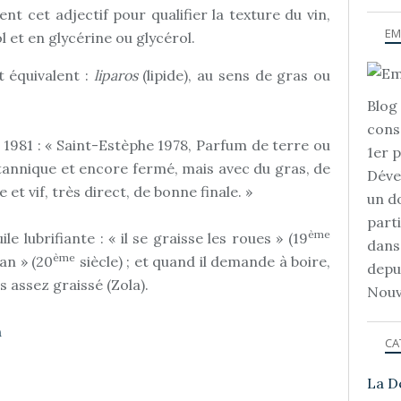
nt cet adjectif pour qualifier la texture du vin,
EM
l et en glycérine ou glycérol.
 équivalent :
liparos
(lipide), au sens de gras ou
Blog 
cons
ns 1981 : « Saint-Estèphe 1978, Parfum de terre ou
1er 
 tannique et encore fermé, mais avec du gras, de
Déve
e et vif, très direct, de bonne finale. »
un d
part
ème
le lubrifiante : « il se graisse les roues » (19
dans
ème
gan » (20
siècle) ; et quand il demande à boire,
depu
as assez graissé (Zola).
Nouv
n
CA
La D