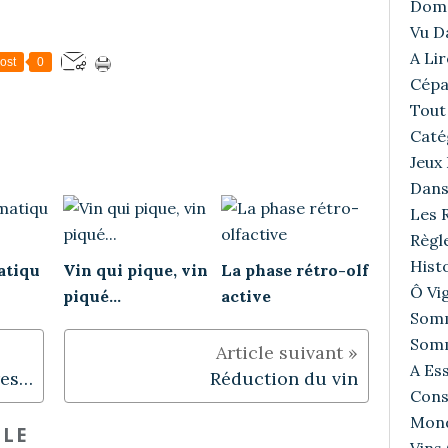
Doma
Vu D
A Lir
ost
0
Cépa
Tout 
Caté
Jeux
Dans
Les R
Règl
Histo
atiqu
Vin qui pique, vin
La phase rétro-olf
Ô Vig
piqué...
active
Somm
Somm
A Ess
Est ce que l'AOC protège et respecte l'expression du Terroir ?
Réduction du vin
Cons
Mond
CLE