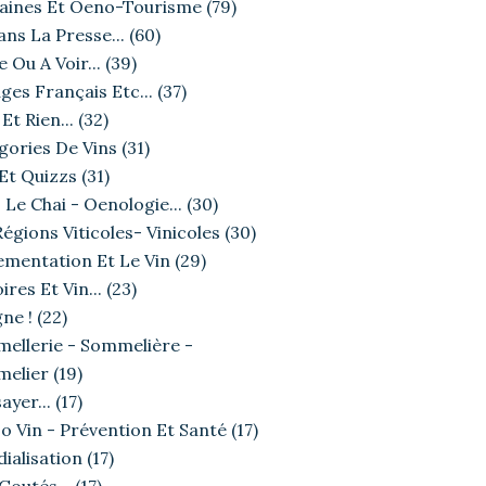
ines Et Oeno-Tourisme
(79)
ans La Presse...
(60)
e Ou A Voir...
(39)
ges Français Etc...
(37)
Et Rien...
(32)
gories De Vins
(31)
 Et Quizzs
(31)
 Le Chai - Oenologie...
(30)
égions Viticoles- Vinicoles
(30)
ementation Et Le Vin
(29)
ires Et Vin...
(23)
ne !
(22)
ellerie - Sommelière -
elier
(19)
ayer...
(17)
o Vin - Prévention Et Santé
(17)
ialisation
(17)