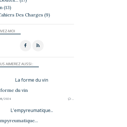
Goutés...
(17)
m
(13)
Cahiers Des Charges
(9)
IVEZ-MOI
US AIMEREZ AUSSI :
La forme du vin
08/2024
…
L'empyreumatique...