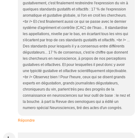
gustativement, c'est finalement restreindre l'expression du vin à
quelques standards gustatifs et olfactifs : 17 % de l'expression
aromatique et gustative globale, si l'on en croit les chercheurs.
<br /> Et c'est finalement aussi ce qui se passe avec le dernier
système d'agrément et contrôle (CAC) de l'Inao... Il standardise
les appellations, nivelle par le bas, en écartant tous les vins qui
s'écartent par trop de ces standards gustatifs et olfactifs. <br /> ...
Des standards pour lesquels il y a consensus entre différents
dégustateurs... 17 % de consensus, c'est le chiffre que donnent
les chercheurs en neuroscience, à propos de nos perceptions
gustatives et olfactives. Et pour lesquelles il peut donc y avoir
une typicité gustative et olfactive scientifiquement objectivable.
<br /> Observez bien ! Pour l'heure, ceux qui se disent grands
experts en dégustation, grands journalistes dégustateurs,
chroniqueurs du vin, parlent très peu des progrès de la
connaissance en neurosciences sur leur outil de base : le nez et
la bouche. à part la Revue des oenologues qui a édité un
numero spécial Neurosciences, tiré des actes d'un congrès.
Répondre