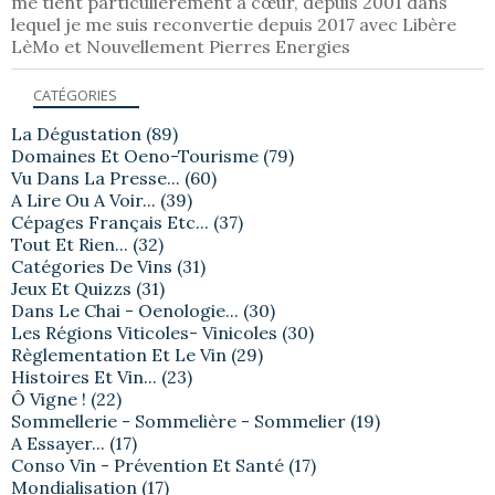
me tient particulièrement à cœur, depuis 2001 dans
lequel je me suis reconvertie depuis 2017 avec Libère
LèMo et Nouvellement Pierres Energies
CATÉGORIES
La Dégustation
(89)
Domaines Et Oeno-Tourisme
(79)
Vu Dans La Presse...
(60)
A Lire Ou A Voir...
(39)
Cépages Français Etc...
(37)
Tout Et Rien...
(32)
Catégories De Vins
(31)
Jeux Et Quizzs
(31)
Dans Le Chai - Oenologie...
(30)
Les Régions Viticoles- Vinicoles
(30)
Règlementation Et Le Vin
(29)
Histoires Et Vin...
(23)
Ô Vigne !
(22)
Sommellerie - Sommelière - Sommelier
(19)
A Essayer...
(17)
Conso Vin - Prévention Et Santé
(17)
Mondialisation
(17)