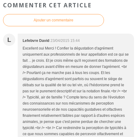
COMMENTER CET ARTICLE
Ajouter un commentaire
L
Lefebvre David
23/04/2015 15:44
Excellent oui Merci ! Confier la dégustation d'agrément
uniquement aux professionnels de leur appellation est ce qui se
fait ... je crois. Et je crois même qu'il reçoivent des formations de
dégustateurs avant d'être en mesure de donner l'agrément. <br
/> Pourtant ça ne marche pas à tous les coups. Et les
dégustations d'agrément sont parfois ou souvent le siège de
débats sur la qualité de tel ou tel vin, où l'hédonisme prend le
pas sur le purement descriptif et sur la notation finale.<br /> <br
/> Typicité, air de famille ? Compte tenu du sens de l'évolution
des connaissances sur nos mécanismes de perception
neurosensorielle et de nos capacités gustatives et olfactives
finalement relativement faibles par rapport à d'autres espèces
animales, je pense que c'est peine perdue de chercher une
typicité.<br /> <br /> Car restreindre la perception de typicités à
ce que nous sommes capables de percevoir olfactivement et