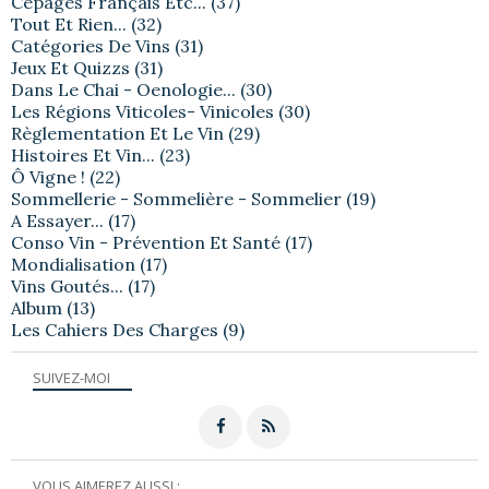
Cépages Français Etc...
(37)
Tout Et Rien...
(32)
Catégories De Vins
(31)
Jeux Et Quizzs
(31)
Dans Le Chai - Oenologie...
(30)
Les Régions Viticoles- Vinicoles
(30)
Règlementation Et Le Vin
(29)
Histoires Et Vin...
(23)
Ô Vigne !
(22)
Sommellerie - Sommelière - Sommelier
(19)
A Essayer...
(17)
Conso Vin - Prévention Et Santé
(17)
Mondialisation
(17)
Vins Goutés...
(17)
Album
(13)
Les Cahiers Des Charges
(9)
SUIVEZ-MOI
VOUS AIMEREZ AUSSI :