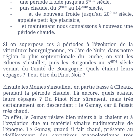
ème
-
une période froide jusqu’au 5
siècle,
ème
ème
-
puis chaude, du 5
au 14
siècle,
ème
-
et de nouveau froide jusqu’au 20
siècle,
appelée petit âge glaciaire,
-
et maintenant nous connaissons à nouveau une
période chaude.
Si on superpose ces 3 périodes à l’évolution de la
viticulture bourguignonne, en Côte de Nuits, dans notre
région la plus septentrionale du Duché, on voit les
ème
Eduens s’installer, puis les Burgondes au 5
siècle
venant du Comté de Bourgogne. Quels étaient leurs
cépages ?
Peut-être du Pinot Noir ?
Ensuite les Moines s’installent en partie basse à Cîteaux,
pendant la période chaude. Là encore, quels étaient
leurs cépages ? Du Pinot Noir sûrement, mais très
certainement son descendant : le Gamay, car il faisait
très chaud.
En effet, le Gamay résiste bien mieux à la chaleur et à
l’oxydation due au matériel vinaire rudimentaire de
l’époque. Le Gamay, quand il fait chaud, présente au
vieillissement des caractères organoleptiques très