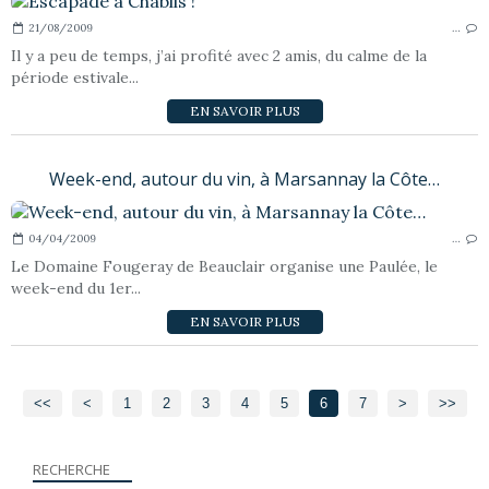
21/08/2009
…
Il y a peu de temps, j’ai profité avec 2 amis, du calme de la
période estivale...
EN SAVOIR PLUS
Week-end, autour du vin, à Marsannay la Côte…
04/04/2009
…
Le Domaine Fougeray de Beauclair organise une Paulée, le
week-end du 1er...
EN SAVOIR PLUS
<<
<
1
2
3
4
5
6
7
>
>>
RECHERCHE