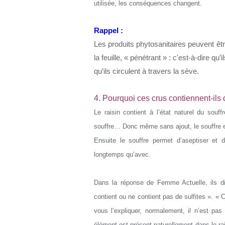
utilisée, les conséquences changent.
Rappel :
Les produits phytosanitaires peuvent être
la feuille, « pénétrant » : c'est-à-dire qu
qu’ils circulent à travers la sève.
4. Pourquoi ces crus contiennent-ils 
Le raisin contient à l’état naturel du souf
souffre… Donc même sans ajout, le souffre e
Ensuite le souffre permet d’aseptiser et 
longtemps qu’avec.
Dans la réponse de Femme Actuelle, ils dis
contient ou ne contient pas de sulfites ». « 
vous l’expliquer, normalement, il n’est pas
élément est présent naturellement dans le rais