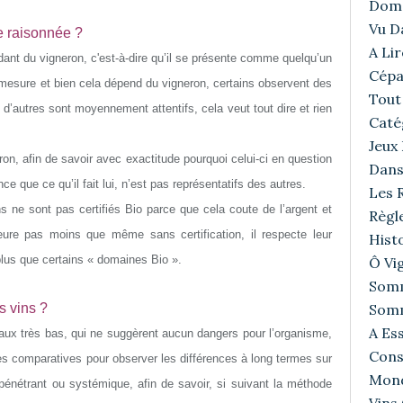
Doma
Vu D
re raisonnée ?
A Lir
dant du vigneron, c'est-à-dire qu’il se présente comme quelqu’un
Cépa
le mesure et bien cela dépend du vigneron, certains observent des
Tout 
 d’autres sont moyennement attentifs, cela veut tout dire et rien
Caté
Jeux
eron, afin de savoir avec exactitude pourquoi celui-ci en question
Dans
e que ce qu’il fait lui, n’est pas représentatifs des autres.
Les R
ne sont pas certifiés Bio parce que cela coute de l’argent et
Règl
meure pas moins que même sans certification, il respecte leur
Histo
plus que certains « domaines Bio ».
Ô Vig
Somm
s vins ?
Somm
A Ess
taux très bas, qui ne suggèrent aucun dangers pour l’organisme,
Cons
es comparatives pour observer les différences à long termes sur
Mond
 pénétrant ou systémique, afin de savoir, si suivant la méthode