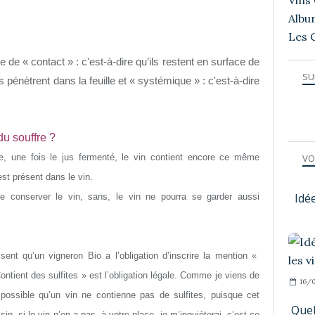
Vins 
Albu
Les 
 de « contact » : c'est-à-dire qu’ils restent en surface de
SU
’ils pénètrent dans la feuille et « systémique » : c'est-à-dire
du souffre ?
fre, une fois le jus fermenté, le vin contient encore ce même
VO
st présent dans le vin.
Idé
de conserver le vin, sans, le vin ne pourra se garder aussi
ent qu’un vigneron Bio a l’obligation d’inscrire la mention «
Contient des sulfites » est l’obligation légale. Comme je viens de
16/0
 possible qu’un vin ne contienne pas de sulfites, puisque cet
Quel
in, si le vin n’en a pas, à votre place, je m’inquièterai, c’est ce