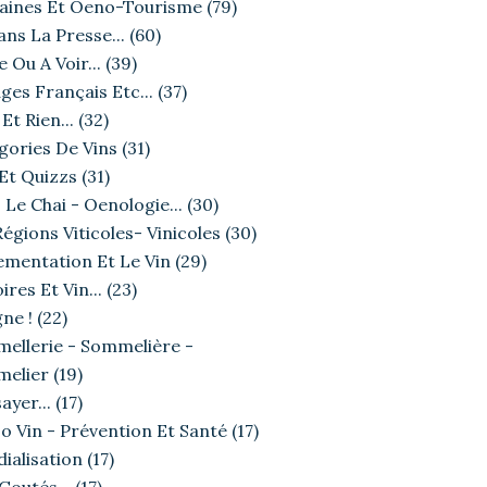
ines Et Oeno-Tourisme
(79)
ans La Presse...
(60)
e Ou A Voir...
(39)
ges Français Etc...
(37)
Et Rien...
(32)
gories De Vins
(31)
 Et Quizzs
(31)
 Le Chai - Oenologie...
(30)
égions Viticoles- Vinicoles
(30)
ementation Et Le Vin
(29)
ires Et Vin...
(23)
ne !
(22)
ellerie - Sommelière -
elier
(19)
ayer...
(17)
o Vin - Prévention Et Santé
(17)
ialisation
(17)