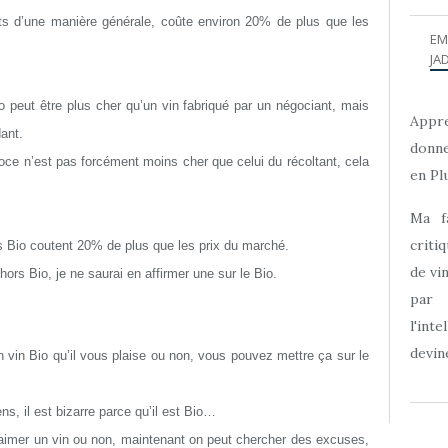
ts d’une manière générale, coûte environ 20% de plus que les
EM
JAD
o peut être plus cher qu’un vin fabriqué par un négociant, mais
Appre
ant.
donne
goce n’est pas forcément moins cher que celui du récoltant, cela
en Plu
Ma f
criti
s Bio coutent 20% de plus que les prix du marché.
de vi
rs Bio, je ne saurai en affirmer une sur le Bio.
par
l'int
devine
n vin Bio qu’il vous plaise ou non, vous pouvez mettre ça sur le
ens, il est bizarre parce qu’il est Bio…
 d’aimer un vin ou non, maintenant on peut chercher des excuses,