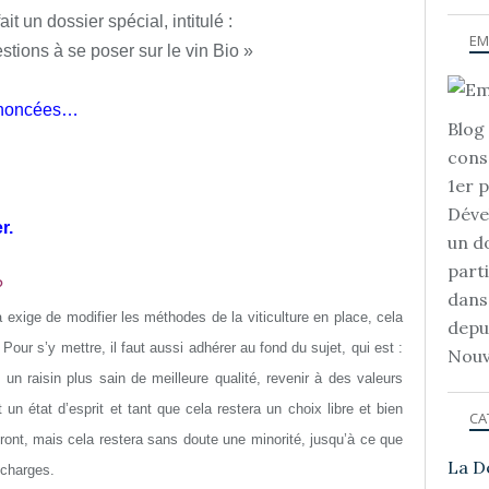
 un dossier spécial, intitulé :
EM
tions à se poser sur le vin Bio »
 énoncées…
Blog 
cons
1er 
Déve
r.
un d
part
?
dans
exige de modifier les méthodes de la viticulture en place, cela
depu
r s’y mettre, il faut aussi adhérer au fond du sujet, qui est :
Nouv
 un raisin plus sain de meilleure qualité, revenir à des valeurs
 un état d’esprit et tant que cela restera un choix libre et bien
CA
ront, mais cela restera sans doute une minorité, jusqu’à ce que
La D
 charges.