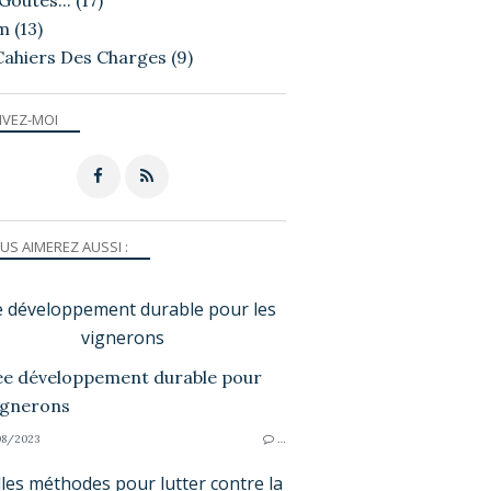
Goutés...
(17)
m
(13)
Cahiers Des Charges
(9)
IVEZ-MOI
US AIMEREZ AUSSI :
e développement durable pour les
vignerons
8/2023
…
les méthodes pour lutter contre la