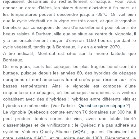
réjouissent désormais du réchauffement climatique. Pour vous
donner un ordre d’idées, les hivers durent d’octobre à fin mars, et
les températures peuvent descendre jusqu’à -35°C. On voit bien
que le cycle végétatif de la vigne est très court, et que le vignoble
bénéficie par conséquent de peu d’ensoleillement pour obtenir de
beaux raisins. A Durham, ville que se situe au centre du vignoble, il
y a un ensoleillement moyen d’environ 1150 heures pendant le
cycle végétatif, tandis qu’à Bordeaux, il y en a environ 2070.
A tire indicatif, Montréal est situé sur la même latitude que
Bordeaux.
De nos jours, seuls les cépages les plus fragiles bénéficient du
buttage, puisque depuis les années 80, des hybrides de cépages
européens et nord-américains furent créés pour résister aux très
basses températures. Ainsi le vignoble est composé d’une
cinquantaine de cépages, où les cépages européens vitis vinifera
cohabitent avec des d’hybrides ; hybrides entre différents vitis et
hybrides de même vitis. (Voir l’article :
Qu’est ce qu’un cépage ?
)
Le vignoble Québécois compte environ 70 domaines sur 300 ha, il
peut produire toutes sortes de vins, avec une totale liberté
d’assemblages et de vinifications ; le Québec n’a pas adhéré au
système Vintners Quality Alliance (
VQA
) , qui est l’équivalent de
notre système d’AOC, et qui existe depuis 1988. Récemment, le