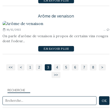
EN SAVOIR PLUS
Arôme de venaison
16/12/2022
…
On parle d’arôme de venaison à propos de certains vins rouges
dont l’odeur...
EN SAVOIR PLUS
<<
<
1
2
3
4
5
6
7
8
>
>>
RECHERCHE