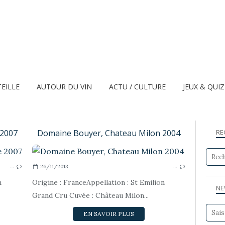
TEILLE
AUTOUR DU VIN
ACTU / CULTURE
JEUX & QUI
 2007
Domaine Bouyer, Chateau Milon 2004
RE
VINS GOUTÉS...
…
26/11/2013
…
n
Origine : FranceAppellation : St Emilion
NE
Grand Cru Cuvée : Château Milon...
EN SAVOIR PLUS