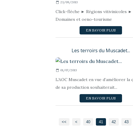
23/09/2013
Click-flèche ► Régions vitivinicoles ►
Domaines et oeno-tourisme
EN SAVOIR PLUS
Les terroirs du Muscadet...
01/07/2013
L’AOC Muscadet en vue d’améliorer la q
de sa production souhaiterait...
EN SAVOIR PLUS
10
20
30
<<
<
40
41
42
43