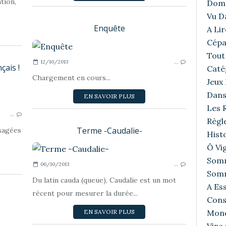
ation,
Doma
Vu D
Enquête
A Lir
Cépa
Tout 
12/10/2013
…
çais !
Caté
Chargement en cours...
Jeux
Dans
EN SAVOIR PLUS
Les R
…
Règl
Terme -Caudalie-
sagées
Histo
Ô Vig
Somm
06/10/2013
…
Somm
Du latin cauda (queue), Caudalie est un mot
A Ess
récent pour mesurer la durée...
Cons
EN SAVOIR PLUS
Mond
VINVIN