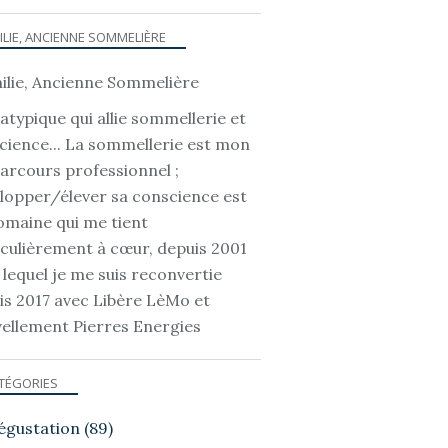
ILIE, ANCIENNE SOMMELIÈRE
TOUT ET RIEN...
atypique qui allie sommellerie et
cience... La sommellerie est mon
parcours professionnel ;
lopper/élever sa conscience est
omaine qui me tient
iculièrement à cœur, depuis 2001
 lequel je me suis reconvertie
is 2017 avec Libère LèMo et
OMAINES ET OENO-TOURISME
ellement Pierres Energies
TÉGORIES
égustation
(89)