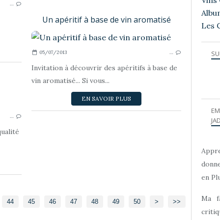
Vins 
…
Albu
Un apéritif à base de vin aromatisé
Les 
05/07/2013
…
SU
Invitation à découvrir des apéritifs à base de
vin aromatisé... Si vous...
EN SAVOIR PLUS
Ô VIGNE !
EM
…
JAD
ualité
Appre
donne
en Plu
Ma f
60
44
45
46
47
48
49
50
>
>>
criti