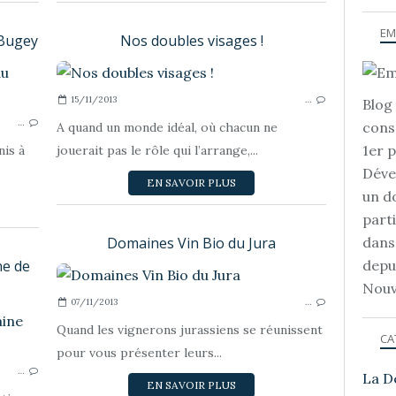
EM
 Bugey
Nos doubles visages !
DOMAINES ET OENO-TOURISME
15/11/2013
…
Blog 
…
cons
A quand un monde idéal, où chacun ne
1er 
nis à
jouerait pas le rôle qui l’arrange,...
Déve
EN SAVOIR PLUS
un d
part
Domaines Vin Bio du Jura
dans
ne de
depu
D
Nouv
07/11/2013
…
DOMAINES ET OENO-TOURISME
Quand les vignerons jurassiens se réunissent
CA
pour vous présenter leurs...
…
La D
EN SAVOIR PLUS