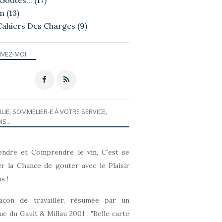
Goutés...
(17)
m
(13)
Cahiers Des Charges
(9)
A ESSAYER...
IVEZ-MOI
ILIE, SOMMELIER-E À VOTRE SERVICE,
IS...
ndre et Comprendre le vin, C'est se
r la Chance de gouter avec le Plaisir
s !
açon de travailler, résumée par un
que du Gault & Millau 2001 : "Belle carte