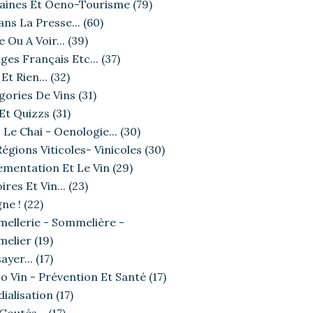
ines Et Oeno-Tourisme
(79)
ans La Presse...
(60)
e Ou A Voir...
(39)
ges Français Etc...
(37)
Et Rien...
(32)
gories De Vins
(31)
 Et Quizzs
(31)
 Le Chai - Oenologie...
(30)
égions Viticoles- Vinicoles
(30)
ementation Et Le Vin
(29)
ires Et Vin...
(23)
ne !
(22)
LA DÉGUSTATION
ellerie - Sommelière -
elier
(19)
ayer...
(17)
o Vin - Prévention Et Santé
(17)
ialisation
(17)