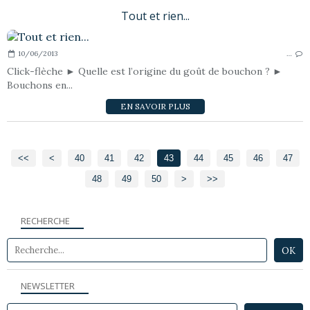
Tout et rien...
10/06/2013
…
Click-flèche ► Quelle est l’origine du goût de bouchon ? ►
Bouchons en...
EN SAVOIR PLUS
<<
<
10
20
30
40
41
42
43
44
45
46
47
48
49
50
60
>
>>
RECHERCHE
NEWSLETTER