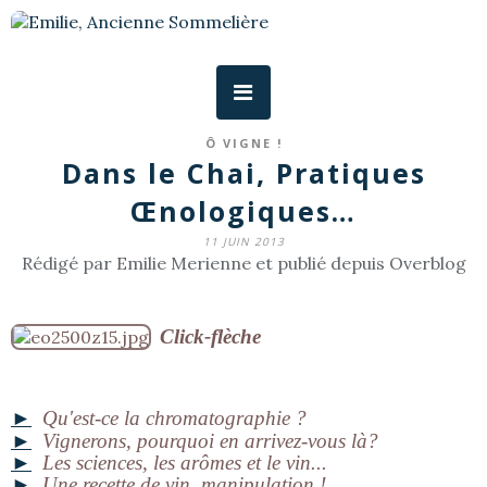
Ô VIGNE !
Dans le Chai, Pratiques
Œnologiques…
11 JUIN 2013
Rédigé par Emilie Merienne et publié depuis Overblog
Click-flèche
►
Qu'est-ce la chromatographie ?
►
Vignerons, pourquoi en arrivez-vous là?
►
Les sciences, les arômes et le vin...
►
Une recette de vin, manipulation !