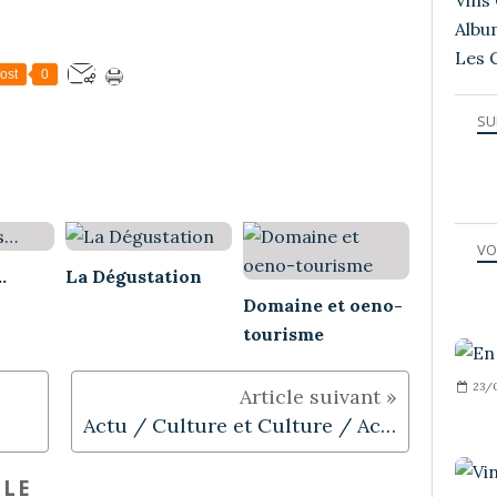
Vins 
Albu
Les 
ost
0
SU
VO
…
La Dégustation
Domaine et oeno-
tourisme
23/0
Actu / Culture et Culture / Actu
CLE