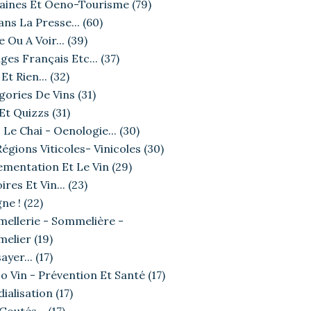
ines Et Oeno-Tourisme
(79)
ans La Presse...
(60)
e Ou A Voir...
(39)
ges Français Etc...
(37)
Et Rien...
(32)
gories De Vins
(31)
 Et Quizzs
(31)
 Le Chai - Oenologie...
(30)
égions Viticoles- Vinicoles
(30)
ementation Et Le Vin
(29)
ires Et Vin...
(23)
ne !
(22)
ellerie - Sommelière -
elier
(19)
ayer...
(17)
o Vin - Prévention Et Santé
(17)
ialisation
(17)