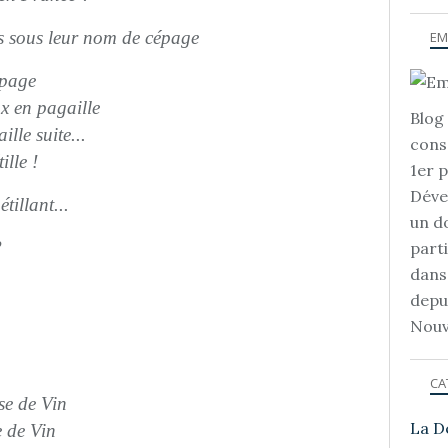
és sous leur nom de cépage
EM
cépage
x en pagaille
Blog 
le suite...
cons
lle !
1er 
Déve
tillant...
un d
?
part
dans
depu
Nouv
CA
e de Vin
La D
 de Vin