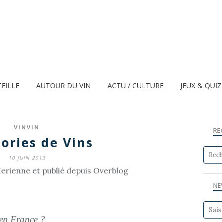
TEILLE
AUTOUR DU VIN
ACTU / CULTURE
JEUX & QUI
VINVIN
RE
ories de Vins
10 JUIN 2013
erienne et publié depuis Overblog
NE
e en France ?