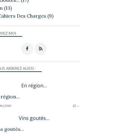
Goutés...
(17)
m
(13)
Cahiers Des Charges
(9)
IVEZ-MOI
US AIMEREZ AUSSI :
En région…
9/2013
…
Vins goutés…