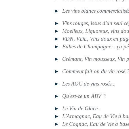
►
Les vins blancs commercialis
►
Vins rouges, issus d'un seul 
►
Moelleux, Liquoreux, vins dou
►
VDN, VDL, Vins doux en pagail
►
Bulles de Champagne... ça péti
►
Crémant, Vin mousseux, Vin pé
►
Comment fait-on du vin rosé 
►
Les AOC de vins rosés...
►
Qu'est-ce un ABV ?
►
Le Vin de Glace...
►
L'Armagnac, Eau de Vie à bas
►
Le Cognac, Eau de Vie à base