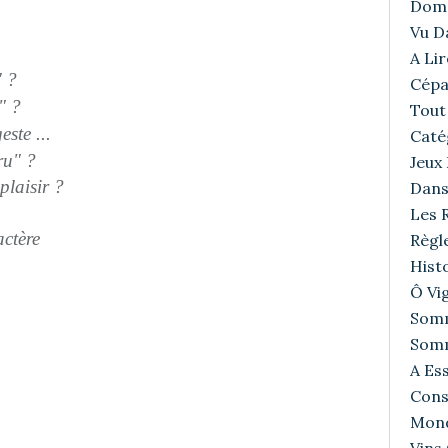
Doma
Vu D
A Lir
" ?
Cépa
" ?
Tout 
ste ...
Caté
ru" ?
Jeux
plaisir ?
Dans
Les R
actère
Règl
Histo
Ô Vig
Somm
Somm
A Ess
Cons
Mond