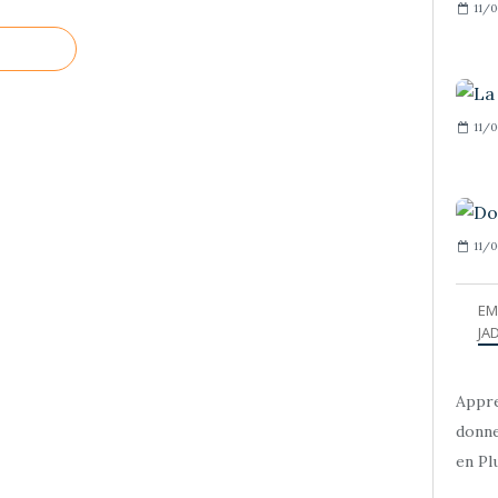
11/0
11/0
11/0
EM
JAD
Appre
donne
en Plu