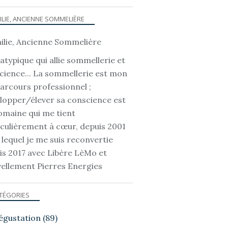
ILIE, ANCIENNE SOMMELIÈRE
SOMMELLERIE - SOMMELIÈRE - SOMMELIER
atypique qui allie sommellerie et
cience... La sommellerie est mon
parcours professionnel ;
lopper/élever sa conscience est
omaine qui me tient
iculièrement à cœur, depuis 2001
 lequel je me suis reconvertie
is 2017 avec Libère LèMo et
ellement Pierres Energies
CITATIONS - PROVERBES
TÉGORIES
égustation
(89)