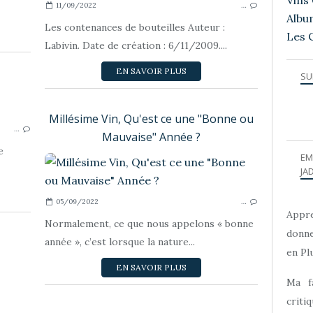
Vins 
11/09/2022
…
Albu
Les contenances de bouteilles Auteur :
Les 
Labivin. Date de création : 6/11/2009....
EN SAVOIR PLUS
SU
CATÉGORIES DE VINS
Millésime Vin, Qu'est ce une "Bonne ou
…
Mauvaise" Année ?
e
EM
JAD
05/09/2022
…
Appre
Normalement, ce que nous appelons « bonne
donne
année », c’est lorsque la nature...
en Plu
EN SAVOIR PLUS
Ma f
criti