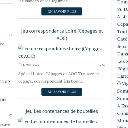
les viandes et les légumes...
Doma
Vu D
EN SAVOIR PLUS
A Lir
Cépa
LA DÉGUSTATION
Jeu correspondance Loire (Cépages et
Tout 
…
AOC)
Caté
re,
Jeux
Dans
Les R
17/09/2022
…
Règl
Spécial Loire, Cépages et AOC Trouvez le
Histo
ns de
cépage, correspondant à la bonne...
Ô Vig
Somm
EN SAVOIR PLUS
Somm
MONDIALISATION
A Ess
Jeu Les contenances de bouteilles
Cons
…
Mond
e cave