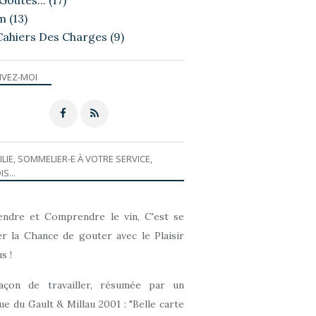
Goutés...
(17)
m
(13)
Cahiers Des Charges
(9)
IVEZ-MOI
ILIE, SOMMELIER-E À VOTRE SERVICE,
LA DÉGUSTATION
IS...
ndre et Comprendre le vin, C'est se
r la Chance de gouter avec le Plaisir
s !
açon de travailler, résumée par un
que du Gault & Millau 2001 : "Belle carte