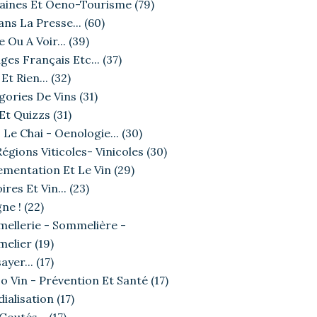
ines Et Oeno-Tourisme
(79)
ans La Presse...
(60)
e Ou A Voir...
(39)
ges Français Etc...
(37)
Et Rien...
(32)
gories De Vins
(31)
 Et Quizzs
(31)
JEUX ET QUIZZS
 Le Chai - Oenologie...
(30)
égions Viticoles- Vinicoles
(30)
ementation Et Le Vin
(29)
ires Et Vin...
(23)
ne !
(22)
ellerie - Sommelière -
elier
(19)
ayer...
(17)
o Vin - Prévention Et Santé
(17)
ialisation
(17)
JEUX ET QUIZZS