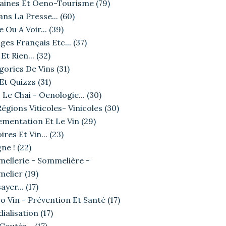
ines Et Oeno-Tourisme
(79)
ans La Presse...
(60)
e Ou A Voir...
(39)
ges Français Etc...
(37)
Et Rien...
(32)
gories De Vins
(31)
 Et Quizzs
(31)
VU DANS LA PRESSE...
 Le Chai - Oenologie...
(30)
égions Viticoles- Vinicoles
(30)
ementation Et Le Vin
(29)
ires Et Vin...
(23)
ne !
(22)
ellerie - Sommelière -
elier
(19)
ayer...
(17)
o Vin - Prévention Et Santé
(17)
ialisation
(17)
LA DÉGUSTATION