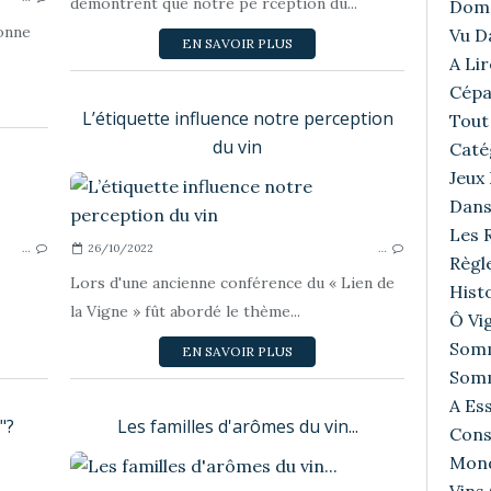
démontrent que notre pe rception du...
Doma
bonne
Vu D
EN SAVOIR PLUS
A Lir
Cépa
L’étiquette influence notre perception
Tout 
du vin
Caté
Jeux
Dans
CÉPAGES FRANÇAIS ETC...
Les R
…
26/10/2022
…
Règl
Lors d'une ancienne conférence du « Lien de
Histo
la Vigne » fût abordé le thème...
Ô Vig
Somm
EN SAVOIR PLUS
Somm
A Ess
"?
Les familles d'arômes du vin...
Cons
Mond
LA DÉGUSTATION