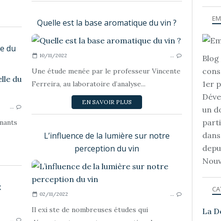
EM
Quelle est la base aromatique du vin ?
e du
10/11/2022
…
Blog 
cons
Une étude menée par le professeur Vincente
VU DANS LA PRESSE...
1er 
Ferreira, au laboratoire d’analyse...
Déve
EN SAVOIR PLUS
…
un d
part
gnants
L’influence de la lumière sur notre
dans
perception du vin
depu
Nouv
x
CA
02/11/2022
…
JEUX ET QUIZZS
Il exi ste de nombreuses études qui
La D
…