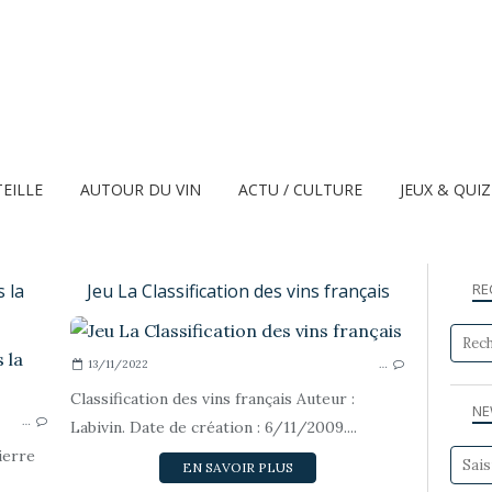
TEILLE
AUTOUR DU VIN
ACTU / CULTURE
JEUX & QUI
 la
Jeu La Classification des vins français
RE
13/11/2022
…
DOSSIER J-P LAGNEAU
Classification des vins français Auteur :
NE
…
Labivin. Date de création : 6/11/2009....
ierre
EN SAVOIR PLUS