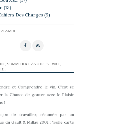
Goutés...
(17)
m
(13)
Cahiers Des Charges
(9)
IVEZ-MOI
LA DÉGUSTATION
ILIE, SOMMELIER-E À VOTRE SERVICE,
IS...
ndre et Comprendre le vin, C'est se
r la Chance de gouter avec le Plaisir
s !
açon de travailler, résumée par un
que du Gault & Millau 2001 : "Belle carte