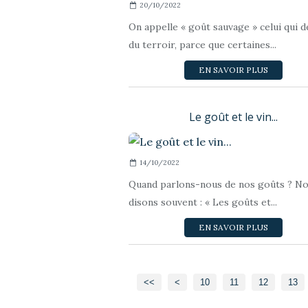
20/10/2022
On appelle « goût sauvage » celui qui 
du terroir, parce que certaines...
EN SAVOIR PLUS
Le goût et le vin...
14/10/2022
Quand parlons-nous de nos goûts ? N
disons souvent : « Les goûts et...
EN SAVOIR PLUS
<<
<
10
11
12
13