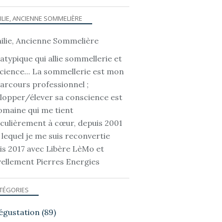
ILIE, ANCIENNE SOMMELIÈRE
VU DANS LA PRESSE...
atypique qui allie sommellerie et
cience... La sommellerie est mon
parcours professionnel ;
lopper/élever sa conscience est
omaine qui me tient
iculièrement à cœur, depuis 2001
 lequel je me suis reconvertie
is 2017 avec Libère LèMo et
ellement Pierres Energies
VU DANS LA PRESSE...
TÉGORIES
égustation
(89)