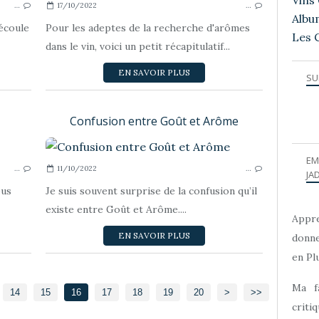
Vins 
…
17/10/2022
…
Albu
découle
Pour les adeptes de la recherche d'arômes
Les 
dans le vin, voici un petit récapitulatif...
EN SAVOIR PLUS
SU
Confusion entre Goût et Arôme
LA DÉGUSTATION
EM
…
11/10/2022
…
JAD
ous
Je suis souvent surprise de la confusion qu’il
existe entre Goût et Arôme....
Appre
EN SAVOIR PLUS
donne
en Plu
Ma f
30
40
50
60
14
15
16
17
18
19
20
>
>>
criti