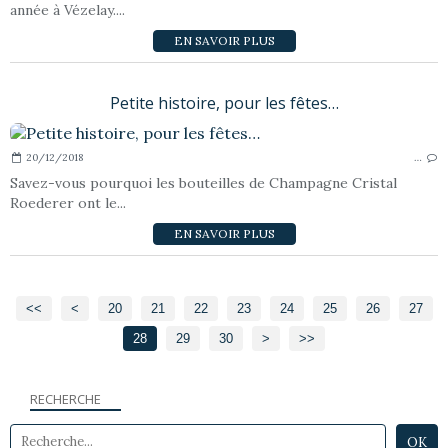
année à Vézelay....
EN SAVOIR PLUS
Petite histoire, pour les fêtes…
20/12/2018
…
Savez-vous pourquoi les bouteilles de Champagne Cristal
Roederer ont le...
EN SAVOIR PLUS
<<
<
10
20
21
22
23
24
25
26
27
28
29
30
40
50
60
>
>>
RECHERCHE