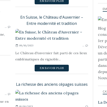
EN SAVOIR PLUS
EM
a
En Suisse, le Château d'Auvernier –
LES RÉGIONS VITICOLES- VINICOLES
Entre modernité et tradition
…
Blog 
D
cons
ne,
1er 
09/10/2023
…
Déve
un d
Le Château d'Auvernier fait parti de ces lieux
part
emblématiques du vignoble...
dans
EN SAVOIR PLUS
depu
Nouv
LES RÉGIONS VITICOLES- VINICOLES
La richesse des anciens cépages suisses
CA
…
LES 
que en
La D
01/10/2023
…