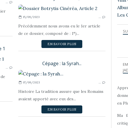
Vins 
…
Albu
nier
Les 
15/09/2023
…
Précédemment nous avons eu le 1er article
SU
de ce dossier, composé de : 1°)...
EN SAVOIR PLUS
e 1
Ô VIGNE !
Cépage : la Syrah...
EM
…
JAD
 de
07/09/2023
…
Appre
Histoire La tradition assure que les Romains
donne
avaient apporté avec eux des...
en Plu
EN SAVOIR PLUS
Ma f
criti