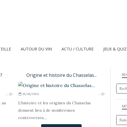
TEILLE
AUTOUR DU VIN
ACTU / CULTURE
JEUX & QUI
 ?
Origine et histoire du Chasselas...
RE
DANS LE CHAI - OENOLOGIE...
…
15/10/2023
…
 au
L'histoire et les origines du Chasselas
NE
donnent lieu à de nombreuses
controverses,...