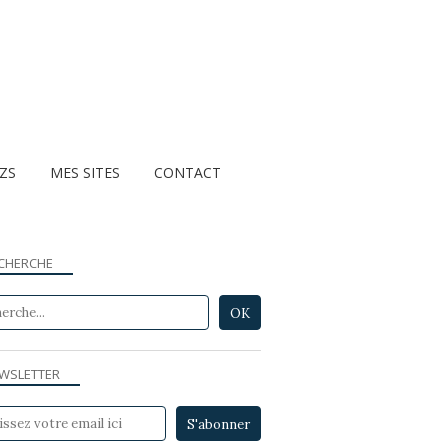
ZZS
MES SITES
CONTACT
CHERCHE
CÉPAGES FRANÇAIS ETC...
WSLETTER