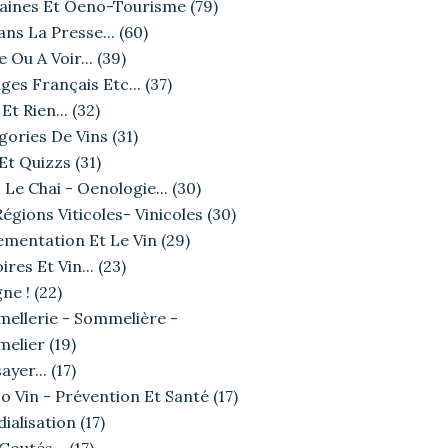
ines Et Oeno-Tourisme
(79)
ans La Presse...
(60)
e Ou A Voir...
(39)
ges Français Etc...
(37)
Et Rien...
(32)
gories De Vins
(31)
 Et Quizzs
(31)
 Le Chai - Oenologie...
(30)
égions Viticoles- Vinicoles
(30)
Ô VIGNE !
ementation Et Le Vin
(29)
ires Et Vin...
(23)
ne !
(22)
ellerie - Sommelière -
elier
(19)
ayer...
(17)
o Vin - Prévention Et Santé
(17)
ialisation
(17)