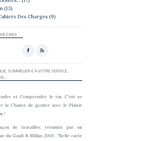
Goutés...
(17)
m
(13)
Ô VIGNE !
Cahiers Des Charges
(9)
IVEZ-MOI
ILIE, SOMMELIER-E À VOTRE SERVICE,
IS...
CÉPAGES FRANÇAIS ETC...
ndre et Comprendre le vin, C'est se
r la Chance de gouter avec le Plaisir
s !
açon de travailler, résumée par un
que du Gault & Millau 2001 : "Belle carte