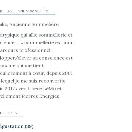
ILIE, ANCIENNE SOMMELIÈRE
atypique qui allie sommellerie et
OMAINES ET OENO-TOURISME
cience... La sommellerie est mon
parcours professionnel ;
lopper/élever sa conscience est
omaine qui me tient
iculièrement à cœur, depuis 2001
 lequel je me suis reconvertie
is 2017 avec Libère LèMo et
ellement Pierres Energies
TÉGORIES
RÉGIONS VITICOLES- VINICOLES
CÉPAGES FRANÇAIS ETC...
égustation
(89)