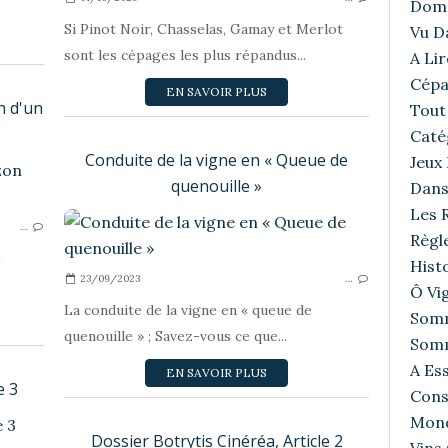
Doma
Si Pinot Noir, Chasselas, Gamay et Merlot
Vu D
sont les cépages les plus répandus...
A Lir
Cépa
EN SAVOIR PLUS
n d'un
Tout 
Caté
Conduite de la vigne en « Queue de
Jeux
LES RÉGIONS VITICOLES- VINICOLES
quenouille »
Dans
Les R
…
Règl
e
Histo
23/09/2023
…
Ô Vig
La conduite de la vigne en « queue de
Somm
quenouille » ; Savez-vous ce que...
Somm
A Ess
EN SAVOIR PLUS
e 3
Cons
Mond
Ô VIGNE !
Dossier Botrytis Cinéréa, Article 2