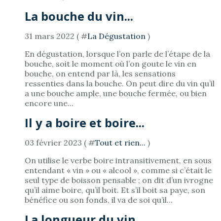
La bouche du vin...
31 mars 2022 ( #
La Dégustation
)
En dégustation, lorsque l’on parle de l’étape de la
bouche, soit le moment où l’on goute le vin en
bouche, on entend par là, les sensations
ressenties dans la bouche. On peut dire du vin qu’il
a une bouche ample, une bouche fermée, ou bien
encore une...
Il y a boire et boire...
03 février 2023 ( #
Tout et rien...
)
On utilise le verbe boire intransitivement, en sous
entendant « vin » ou « alcool », comme si c’était le
seul type de boisson pensable ; on dit d’un ivrogne
qu’il aime boire, qu’il boit. Et s’il boit sa paye, son
bénéfice ou son fonds, il va de soi qu’il...
La longueur du vin...