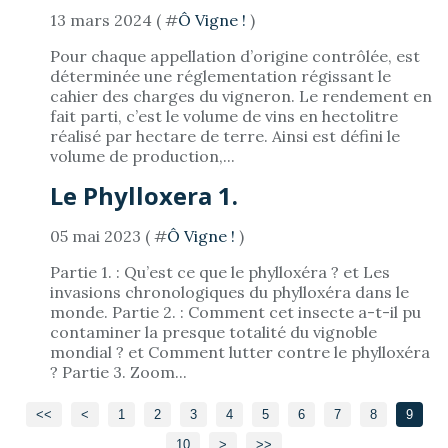
13 mars 2024 ( #
Ô Vigne !
)
Pour chaque appellation d’origine contrôlée, est
déterminée une réglementation régissant le
cahier des charges du vigneron. Le rendement en
fait parti, c’est le volume de vins en hectolitre
réalisé par hectare de terre. Ainsi est défini le
volume de production,...
Le Phylloxera 1.
05 mai 2023 ( #
Ô Vigne !
)
Partie 1. : Qu’est ce que le phylloxéra ? et Les
invasions chronologiques du phylloxéra dans le
monde. Partie 2. : Comment cet insecte a-t-il pu
contaminer la presque totalité du vignoble
mondial ? et Comment lutter contre le phylloxéra
? Partie 3. Zoom...
<<
<
1
2
3
4
5
6
7
8
9
10
20
30
>
>>