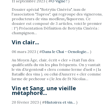
11 septembre 2023 ( #
Ô Vigne !
)
Dossier spécial "Botrytis Cinéréa", issu de
l'association "Sapros", qui regroupe des vignerons,
producteurs de vins moelleux/liquoreux. Ce
dossier est composé de 3 articles, voici le premier
: 1°) Présentation Définition de Botrytis Cinéréa :
champignon...
Vin clair...
06 mars 2023 ( #
Dans le Chai - Oenologie...
)
Au Moyen Âge, clair, écrit « cler » était l’un des
qualificatifs du vin les plus fréquents. On y vantait
le vin d’Argenteuil « clers comme lerme d’ueil » ( la
Bataille des vins ), ou celui d’Auxerre « cler comme
larme de pecheour » ( le Jeu de St Nicolas...
Vin et Sang, une vieille
métaphore...
20 février 2023 ( #
Histoires et vin...
)